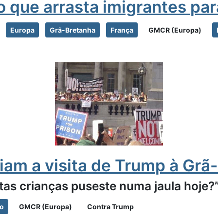
o que arrasta imigrantes pa
Europa
Grã-Bretanha
França
GMCR (Europa)
iam a visita de Trump à Grã
ntas crianças puseste numa jaula hoje?
ão
GMCR (Europa)
Contra Trump