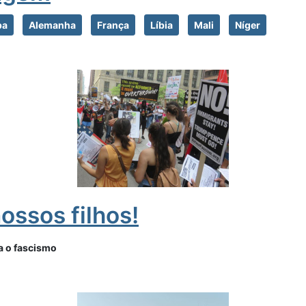
pa
Alemanha
França
Líbia
Mali
Níger
ossos filhos!
a o fascismo