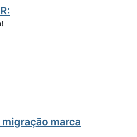
IR:
a!
a migração marca