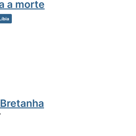
ra a morte
Líbia
-Bretanha
”