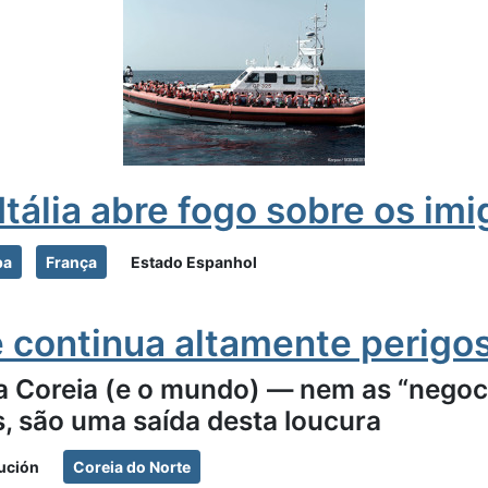
Itália abre fogo sobre os im
pa
França
Estado Espanhol
e continua altamente perigo
a Coreia (e o mundo) — nem as “negoci
s, são uma saída desta loucura
ución
Coreia do Norte