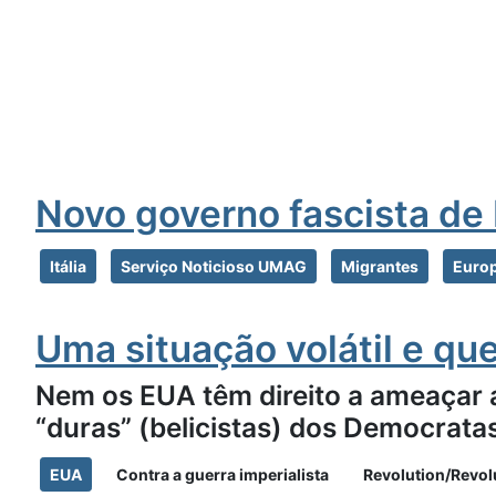
Novo governo fascista de 
Itália
Serviço Noticioso UMAG
Migrantes
Euro
Uma situação volátil e qu
Nem os EUA têm direito a ameaçar 
“duras” (belicistas) dos Democrata
EUA
Contra a guerra imperialista
Revolution/Revol