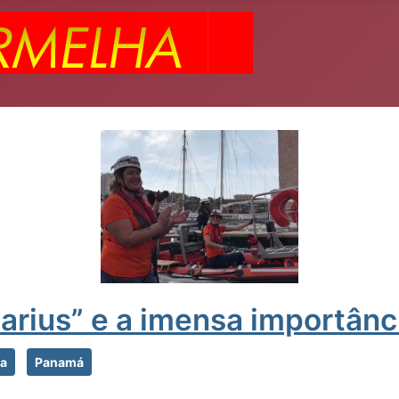
rius” e a imensa importânci
ça
Panamá