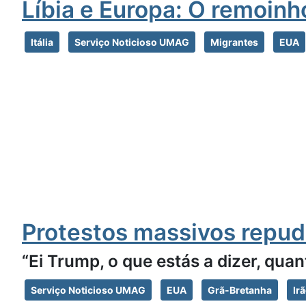
Líbia e Europa: O remoinh
Itália
Serviço Noticioso UMAG
Migrantes
EUA
Protestos massivos repud
“Ei Trump, o que estás a dizer, qua
Serviço Noticioso UMAG
EUA
Grã-Bretanha
Ir