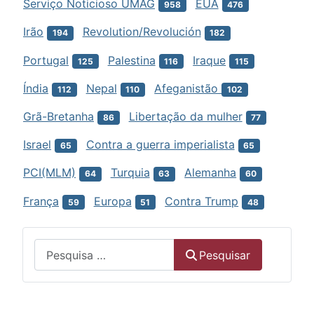
Serviço Noticioso UMAG
EUA
958
476
Irão
Revolution/Revolución
194
182
Portugal
Palestina
Iraque
125
116
115
Índia
Nepal
Afeganistão
112
110
102
Grã-Bretanha
Libertação da mulher
86
77
Israel
Contra a guerra imperialista
65
65
PCI(MLM)
Turquia
Alemanha
64
63
60
França
Europa
Contra Trump
59
51
48
Menu
Pesquisar