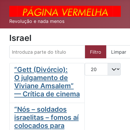
Revolução e nada menos
Israel
Introduza parte do título
Filtro
Limpar
Qtd. a exibir
“Gett (Divórcio):
O julgamento de
Viviane Amsalem”
— Crítica de cinema
“Nós – soldados
israelitas – fomos aí
colocados para