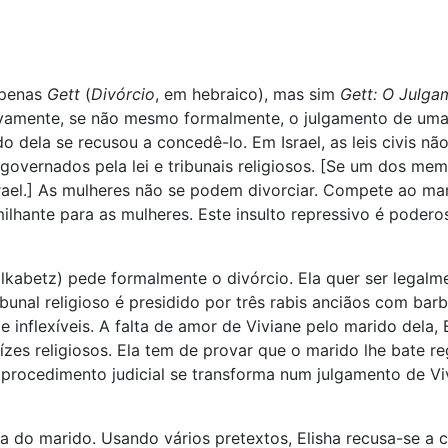
apenas
Gett
(
Divórcio
, em hebraico), mas sim
Gett: O Julga
tivamente, se não mesmo formalmente, o julgamento de uma 
 dela se recusou a concedê-lo. Em Israel, as leis civis nã
 governados pela lei e tribunais religiosos. [Se um dos me
ael.] As mulheres não se podem divorciar. Compete ao mari
lhante para as mulheres. Este insulto repressivo é podero
betz) pede formalmente o divórcio. Ela quer ser legalmente
ibunal religioso é presidido por três rabis anciãos com ba
 inflexíveis. A falta de amor de Viviane pelo marido dela,
uízes religiosos. Ela tem de provar que o marido lhe bate
procedimento judicial se transforma num julgamento de Vivi
o marido. Usando vários pretextos, Elisha recusa-se a co