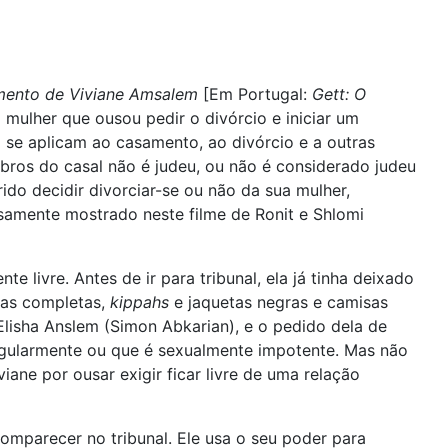
mento de Viviane Amsalem
[Em Portugal:
Gett: O
mulher que ousou pedir o divórcio e iniciar um
o se aplicam ao casamento, ao divórcio e a outras
mbros do casal não é judeu, ou não é considerado judeu
do decidir divorciar-se ou não da sua mulher,
samente mostrado neste filme de Ronit e Shlomi
 livre. Antes de ir para tribunal, ela já tinha deixado
rbas completas,
kippahs
e jaquetas negras e camisas
 Elisha Anslem (Simon Abkarian), e o pedido dela de
 regularmente ou que é sexualmente impotente. Mas não
ane por ousar exigir ficar livre de uma relação
mparecer no tribunal. Ele usa o seu poder para