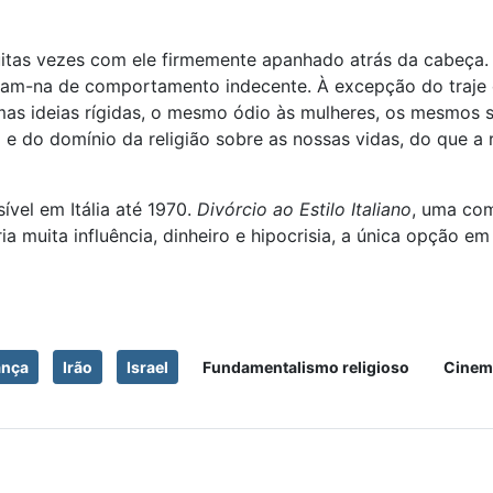
uitas vezes com ele firmemente apanhado atrás da cabeça
sam-na de comportamento indecente. À excepção do traje d
esmas ideias rígidas, o mesmo ódio às mulheres, os mesmos
o
e do domínio da religião sobre as nossas vidas, do que a 
sível em Itália até 1970.
Divórcio ao Estilo Italiano
, uma com
a muita influência, dinheiro e hipocrisia, a única opção em
ança
Irão
Israel
Fundamentalismo religioso
Cinem