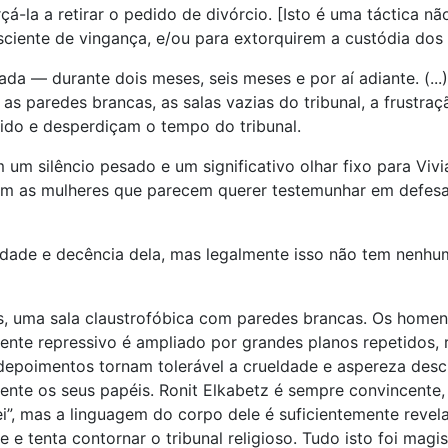
çá-la a retirar o pedido de divórcio. [Isto é uma táctica n
iente de vingança, e/ou para extorquirem a custódia dos fi
ada — durante dois meses, seis meses e por aí adiante. (...
 paredes brancas, as salas vazias do tribunal, a frustraçã
do e desperdiçam o tempo do tribunal.
m um silêncio pesado e um significativo olhar fixo para Vi
m as mulheres que parecem querer testemunhar em defesa 
dade e decência dela, mas legalmente isso não tem nenhum
as, uma sala claustrofóbica com paredes brancas. Os home
nte repressivo é ampliado por grandes planos repetidos, 
 depoimentos tornam tolerável a crueldade e aspereza des
nte os seus papéis. Ronit Elkabetz é sempre convincente, q
i”, mas a linguagem do corpo dele é suficientemente reve
 e tenta contornar o tribunal religioso. Tudo isto foi magis