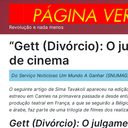
Revolução e nada menos
“Gett (Divórcio): O 
de cinema
Do Serviço Noticioso Um Mundo A Ganhar (SNUMAG)
O seguinte artigo de Sima Tavakoli apareceu na ediçã
estreou em Cannes na primavera passada e desde então
produção teatral em França, a que se seguirão a Bélgi
e árabe, faz parte de uma trilogia de filmes dos reali
Gett (Divórcio): O julga