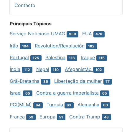
Contacto
Principais Tópicos
Serviço Noticioso UMAG
EUA
958
476
Irão
Revolution/Revolución
194
182
Portugal
Palestina
Iraque
125
116
115
Índia
Nepal
Afeganistão
112
110
102
Grã-Bretanha
Libertação da mulher
86
77
Israel
Contra a guerra imperialista
65
65
PCI(MLM)
Turquia
Alemanha
64
63
60
França
Europa
Contra Trump
59
51
48