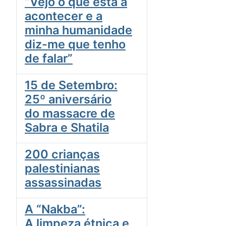
“Vejo o que está a
acontecer e a
minha humanidade
diz-me que tenho
de falar”
15 de Setembro:
25º aniversário
do massacre de
Sabra e Shatila
200 crianças
palestinianas
assassinadas
A “Nakba”:
A limpeza étnica e