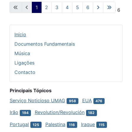
1
2
3
4
5
6
Pág. 1 de 6
Início
Documentos Fundamentais
Música
Ligações
Contacto
Principais Tópicos
Serviço Noticioso UMAG
EUA
958
476
Irão
Revolution/Revolución
194
182
Portugal
Palestina
Iraque
125
116
115