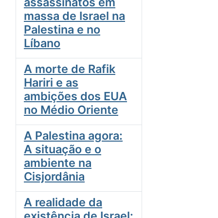
assassinatos em
massa de Israel na
Palestina e no
Líbano
A morte de Rafik
Hariri e as
ambições dos EUA
no Médio Oriente
A Palestina agora:
A situação e o
ambiente na
Cisjordânia
A realidade da
existência de Israel: