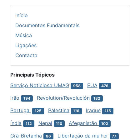
Início
Documentos Fundamentais
Música
Ligações
Contacto
Principais Tópicos
Serviço Noticioso UMAG
EUA
958
476
Irão
Revolution/Revolución
194
182
Portugal
Palestina
Iraque
125
116
115
Índia
Nepal
Afeganistão
112
110
102
Grã-Bretanha
Libertação da mulher
86
77