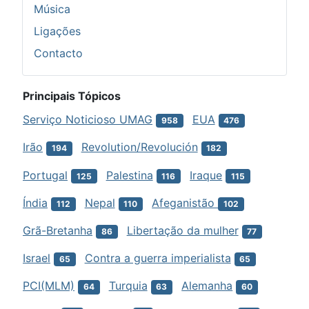
Música
Ligações
Contacto
Principais Tópicos
Serviço Noticioso UMAG
EUA
958
476
Irão
Revolution/Revolución
194
182
Portugal
Palestina
Iraque
125
116
115
Índia
Nepal
Afeganistão
112
110
102
Grã-Bretanha
Libertação da mulher
86
77
Israel
Contra a guerra imperialista
65
65
PCI(MLM)
Turquia
Alemanha
64
63
60