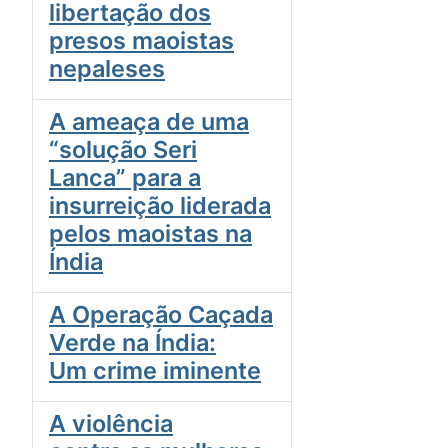
libertação dos
presos maoistas
nepaleses
A ameaça de uma
“solução Seri
Lanca” para a
insurreição liderada
pelos maoistas na
Índia
A Operação Caçada
Verde na Índia:
Um crime iminente
A violência