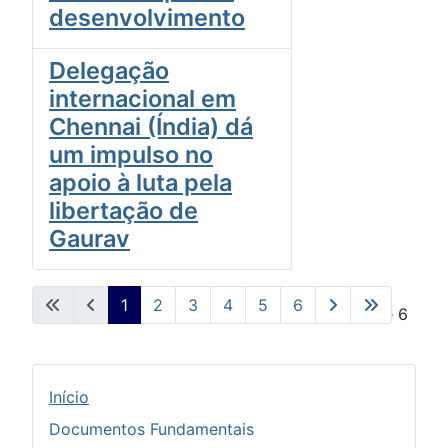
desenvolvimento
Delegação
internacional em
Chennai (Índia) dá
um impulso no
apoio à luta pela
libertação de
Gaurav
1
2
3
4
5
6
Pág. 1 de 6
Início
Documentos Fundamentais