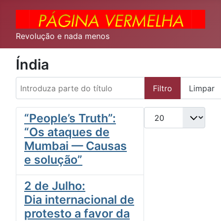
Revolução e nada menos
Índia
Introduza parte do título
Filtro
Limpar
Qtd. a exibir
“People’s Truth”:
“Os ataques de
Mumbai — Causas
e solução”
2 de Julho:
Dia internacional de
protesto a favor da