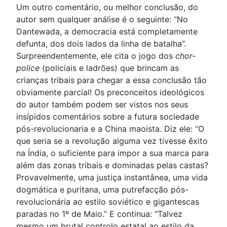
Um outro comentário, ou melhor conclusão, do
autor sem qualquer análise é o seguinte: “No
Dantewada, a democracia está completamente
defunta, dos dois lados da linha de batalha”.
Surpreendentemente, ele cita o jogo dos
chor-
police
(policiais e ladrões) que brincam as
crianças tribais para chegar a essa conclusão tão
obviamente parcial! Os preconceitos ideológicos
do autor também podem ser vistos nos seus
insípidos comentários sobre a futura sociedade
pós-revolucionaria e a China maoista. Diz ele: “O
que seria se a revolução alguma vez tivesse êxito
na Índia, o suficiente para impor a sua marca para
além das zonas tribais e dominadas pelas castas?
Provavelmente, uma justiça instantânea, uma vida
dogmática e puritana, uma putrefacção pós-
revolucionária ao estilo soviético e gigantescas
paradas no 1º de Maio.” E continua: “Talvez
mesmo um brutal controlo estatal ao estilo da