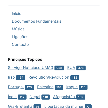
Início
Documentos Fundamentais
Música
Ligações
Contacto
Principais Tópicos
Serviço Noticioso UMAG
EUA
958
476
Irão
Revolution/Revolución
194
182
Portugal
Palestina
Iraque
125
116
115
Índia
Nepal
Afeganistão
112
110
102
Grã-Bretanha
Libertação da mulher
86
77