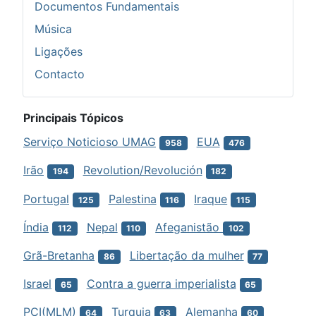
Documentos Fundamentais
Música
Ligações
Contacto
Principais Tópicos
Serviço Noticioso UMAG
EUA
958
476
Irão
Revolution/Revolución
194
182
Portugal
Palestina
Iraque
125
116
115
Índia
Nepal
Afeganistão
112
110
102
Grã-Bretanha
Libertação da mulher
86
77
Israel
Contra a guerra imperialista
65
65
PCI(MLM)
Turquia
Alemanha
64
63
60