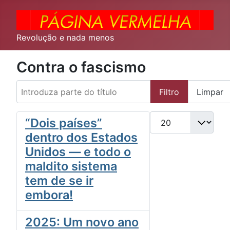
Revolução e nada menos
Contra o fascismo
Introduza parte do título
Filtro
Limpar
Qtd. a exibir
“Dois países”
dentro dos Estados
Unidos — e todo o
maldito sistema
tem de se ir
embora!
2025: Um novo ano