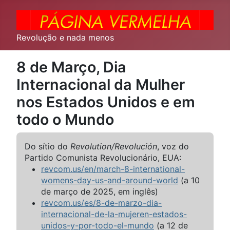
Revolução e nada menos
8 de Março, Dia
Internacional da Mulher
nos Estados Unidos e em
todo o Mundo
Do sítio do
Revolution/Revolución
, voz do
Partido Comunista Revolucionário, EUA:
revcom.us/en/march-8-international-
womens-day-us-and-around-world
(a 10
de março de 2025, em inglês)
revcom.us/es/8-de-marzo-dia-
internacional-de-la-mujeren-estados-
unidos-y-por-todo-el-mundo
(a 12 de