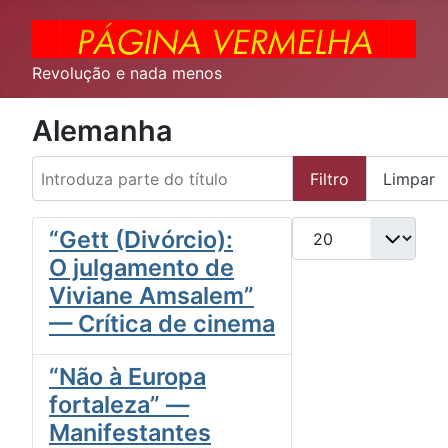
Revolução e nada menos
Alemanha
Introduza parte do título
Filtro
Limpar
Qtd. a exibir
“Gett (Divórcio):
O julgamento de
Viviane Amsalem”
— Crítica de cinema
“Não à Europa
fortaleza” —
Manifestantes