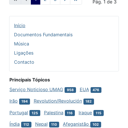
Pág. 1 de 3
Início
Documentos Fundamentais
Música
Ligações
Contacto
Principais Tópicos
Serviço Noticioso UMAG
EUA
958
476
Irão
Revolution/Revolución
194
182
Portugal
Palestina
Iraque
125
116
115
Índia
Nepal
Afeganistão
112
110
102