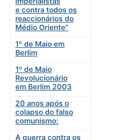
imperialistas
e contra todos os
reaccionários do
Médio Oriente”
1º de Maio em
Berlim
1º de Maio
Revolucionário
em Berlim 2003
20 anos após o
colapso do falso
comunismo:
A guerra contra os