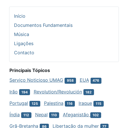
Início
Documentos Fundamentais
Música
Ligações
Contacto
Principais Tópicos
Serviço Noticioso UMAG
EUA
958
476
Irão
Revolution/Revolución
194
182
Portugal
Palestina
Iraque
125
116
115
Índia
Nepal
Afeganistão
112
110
102
Grã-Bretanha
Libertação da mulher
86
77