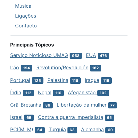
Música
Ligações
Contacto
Principais Tópicos
Serviço Noticioso UMAG
EUA
958
476
Irão
Revolution/Revolución
194
182
Portugal
Palestina
Iraque
125
116
115
Índia
Nepal
Afeganistão
112
110
102
Grã-Bretanha
Libertação da mulher
86
77
Israel
Contra a guerra imperialista
65
65
PCI(MLM)
Turquia
Alemanha
64
63
60