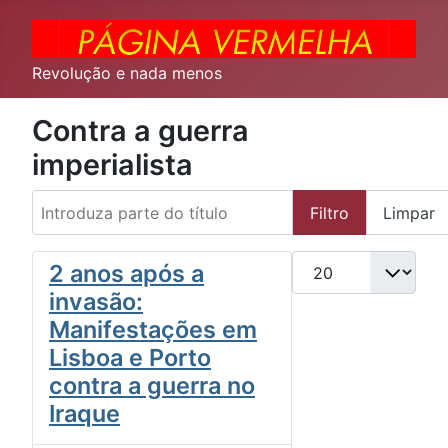
Revolução e nada menos
Contra a guerra
imperialista
Introduza parte do título
Filtro
Limpar
Qtd. a exibir
2 anos após a
invasão:
Manifestações em
Lisboa e Porto
contra a guerra no
Iraque