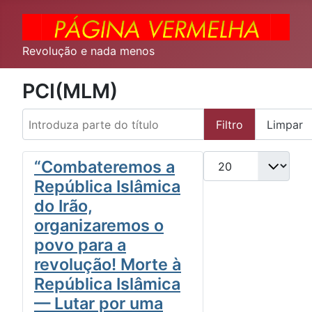
Revolução e nada menos
PCI(MLM)
Introduza parte do título
Filtro
Limpar
Qtd. a exibir
“Combateremos a
República Islâmica
do Irão,
organizaremos o
povo para a
revolução! Morte à
República Islâmica
— Lutar por uma