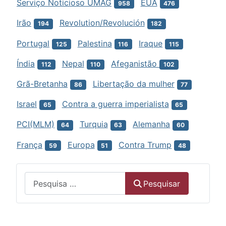
Serviço Noticioso UMAG
EUA
958
476
Irão
Revolution/Revolución
194
182
Portugal
Palestina
Iraque
125
116
115
Índia
Nepal
Afeganistão
112
110
102
Grã-Bretanha
Libertação da mulher
86
77
Israel
Contra a guerra imperialista
65
65
PCI(MLM)
Turquia
Alemanha
64
63
60
França
Europa
Contra Trump
59
51
48
Menu
Pesquisar