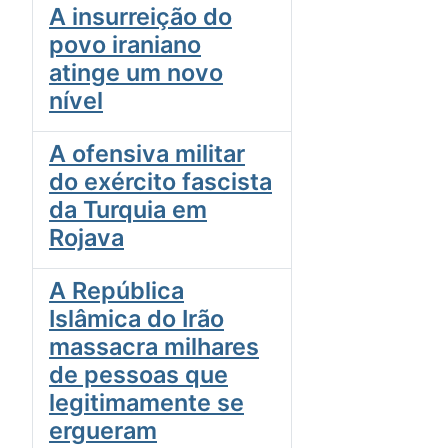
A insurreição do
povo iraniano
atinge um novo
nível
A ofensiva militar
do exército fascista
da Turquia em
Rojava
A República
Islâmica do Irão
massacra milhares
de pessoas que
legitimamente se
ergueram