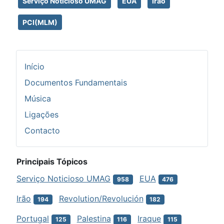
Serviço Noticioso UMAG
EUA
Irão
PCI(MLM)
Início
Documentos Fundamentais
Música
Ligações
Contacto
Principais Tópicos
Serviço Noticioso UMAG
EUA
958
476
Irão
Revolution/Revolución
194
182
Portugal
Palestina
Iraque
125
116
115