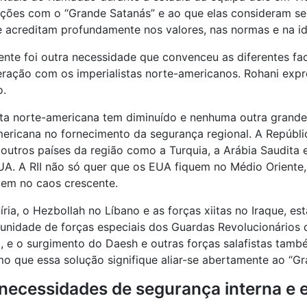
ações com o “Grande Satanás” e ao que elas consideram ser
 acreditam profundamente nos valores, nas normas e na id
ente foi outra necessidade que convenceu as diferentes fa
peração com os imperialistas norte-americanos. Rohani ex
o.
ta norte-americana tem diminuído e nenhuma outra grande p
americana no fornecimento da segurança regional. A Repúbl
utros países da região como a Turquia, a Arábia Saudita 
UA. A RII não só quer que os EUA fiquem no Médio Oriente
em no caos crescente.
ria, o Hezbollah no Líbano e as forças xiitas no Iraque, e
unidade de forças especiais dos Guardas Revolucionários 
RII, e o surgimento do Daesh e outras forças salafistas ta
 que essa solução signifique aliar-se abertamente ao “Gr
s necessidades de segurança interna e