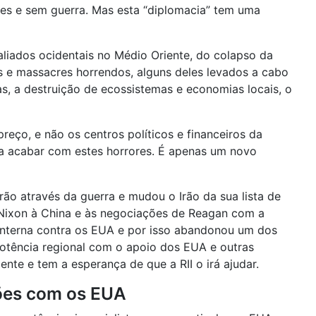
ões e sem guerra. Mas esta “diplomacia” tem uma
liados ocidentais no Médio Oriente, do colapso da
s e massacres horrendos, alguns deles levados a cabo
s, a destruição de ecossistemas e economias locais, o
eço, e não os centros políticos e financeiros da
isa acabar com estes horrores. É apenas um novo
ão através da guerra e mudou o Irão da sua lista de
 Nixon à China e às negociações de Reagan com a
e interna contra os EUA e por isso abandonou um dos
potência regional com o apoio dos EUA e outras
nte e tem a esperança de que a RII o irá ajudar.
ções com os EUA