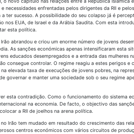
 o novo capítulo nas relações entre a República Islâmica e
 necessidades enfrentadas pelos dirigentes da RII e pelos
 a ter sucesso. A possibilidade do seu colapso já é perce
o nos EUA, de Israel e da Arábia Saudita. Com esta intro
ar esta política.
a do Irão abrandou e criou um enorme número de jovens de
dia. As sanções económicas apenas intensificaram esta sit
vens educados desempregados e a entrada das mulheres na
não consegue controlar. O regime reagiu a estes perigos 
o na elevada taxa de execuções de jovens pobres, na repre
e governar e manter uma sociedade sob o seu regime apen
solver esta contradição. Como o funcionamento do sistema 
internacional na economia. De facto, o objectivo das sançõ
olocar a RII de joelhos na arena política.
a no Irão tem mudado em resultado do crescimento das re
erosos centros económicos com vários circuitos de produçã