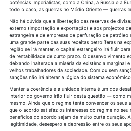
potências imperialistas, como a China, a Rússia e a Eu
todo o caso, as guerras no Médio Oriente — guerras 
Não há dúvida que a libertação das reservas de divis
externo (importação e exportação) e aos projectos de
estrangeira e de empresas de perfuração de petróleo n
uma grande parte das suas receitas petrolíferas na exp
região se irá manter, o capital estrangeiro irá fluir 
de rentabilidade de curto prazo. O desenvolvimento 
deixando inalterada a miséria da existência marginal 
velhos trabalhadores da sociedade. Com ou sem sançõ
sanções não irá alterar a lógica do sistema económico;
Manter a coerência e a unidade interna é um dos desaf
interior do governo irão fluir desta questão — como ma
mesmo. Ainda que o regime tente convencer os seus ap
que o acordo satisfaz os interesses do regime no seu
benefícios do acordo sejam de muito curta duração. A 
legitimidade, desespero e depressão entre os seus apoi