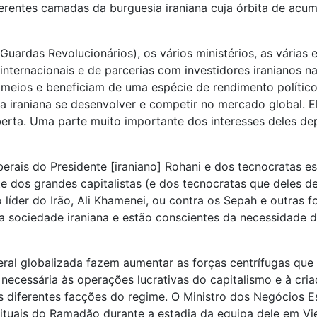
erentes camadas da burguesia iraniana cuja órbita de acum
rdas Revolucionários), os vários ministérios, as várias e
internacionais e de parcerias com investidores iranianos 
ntes meios e beneficiam de uma espécie de rendimento polít
ia iraniana se desenvolver e competir no mercado global. El
berta. Uma parte muito importante dos interesses deles d
berais do Presidente [iraniano] Rohani e dos tecnocratas e
e dos grandes capitalistas (e dos tecnocratas que deles 
o líder do Irão, Ali Khamenei, ou contra os Sepah e outras f
sociedade iraniana e estão conscientes da necessidade de
al globalizada fazem aumentar as forças centrífugas que 
al necessária às operações lucrativas do capitalismo e à c
 as diferentes facções do regime. O Ministro dos Negócios 
tuais do Ramadão durante a estadia da equipa dele em Vien