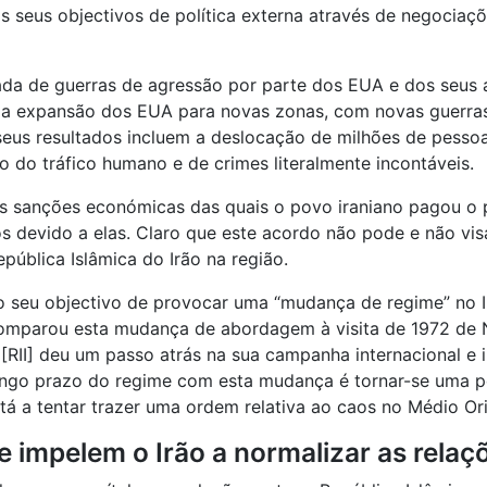
os seus objectivos de política externa através de negociaç
ada de guerras de agressão por parte dos EUA e dos seus a
 e da expansão dos EUA para novas zonas, com novas guerra
seus resultados incluem a deslocação de milhões de pessoa
 do tráfico humano e de crimes literalmente incontáveis.
s sanções económicas das quais o povo iraniano pagou o pr
cos devido a elas. Claro que este acordo não pode e não v
epública Islâmica do Irão na região.
o seu objectivo de provocar uma “mudança de regime” no Ir
a comparou esta mudança de abordagem à visita de 1972 de
o [RII] deu um passo atrás na sua campanha internacional 
 longo prazo do regime com esta mudança é tornar-se uma 
á a tentar trazer uma ordem relativa ao caos no Médio Orie
e impelem o Irão a normalizar as rela