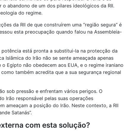
 o abandono de um dos pilares ideológicos da RII.
eologia do regime.
cções da RII de que construírem uma “região segura” é
pressou esta preocupação quando falou na Assembleia-
otência está pronta a substitui-la na protecção da
ica Islâmica do Irão não se sente ameaçada apenas
e o Egipto não obedecem aos EUA, e o regime iraniano
, como também acredita que a sua segurança regional
stão sob pressão e enfrentam vários perigos. O
do Irão responsável pelas suas operações
mbém ameaçam a posição do Irão. Neste contexto, a RII
ande Satanás”.
 externa com esta solução?