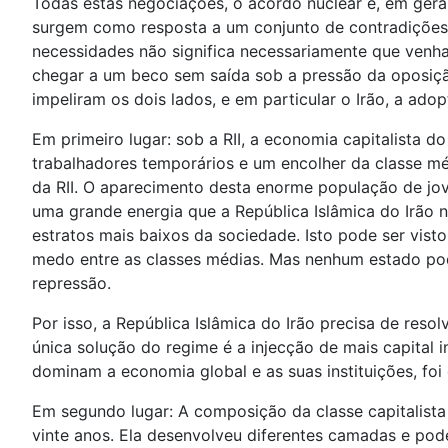
Todas estas negociações, o acordo nuclear e, em geral,
surgem como resposta a um conjunto de contradições e
necessidades não significa necessariamente que venha
chegar a um beco sem saída sob a pressão da oposiçã
impeliram os dois lados, e em particular o Irão, a adopt
Em primeiro lugar: sob a RII, a economia capitalist
trabalhadores temporários e um encolher da classe mé
da RII. O aparecimento desta enorme população de jo
uma grande energia que a República Islâmica do Irão 
estratos mais baixos da sociedade. Isto pode ser vist
medo entre as classes médias. Mas nenhum estado pod
repressão.
Por isso, a República Islâmica do Irão precisa de re
única solução do regime é a injecção de mais capital 
dominam a economia global e as suas instituições, foi c
Em segundo lugar: A composição da classe capitalist
vinte anos. Ela desenvolveu diferentes camadas e pod