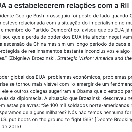
A a estabelecerem relações com a RII
sidente George Bush prosseguiu foi posto de lado quando 
a esteve relacionada com a situação do imperialismo no m
das e membro do Partido Democrático, avisou que os EUA j
alisou que a perda de poder dos EUA iria afectar negativa
a ascensão da China mas sim um longo período de caos e u
protegida de realinhamentos bastante inconclusivos e algo
.” (Zbigniew Brzezinski,
Strategic Vision: America and th
oder global dos EUA: problemas económicos, problemas polí
rise se tornou mais visível com “o emergir de um fenómeno
to, ele e outros colegas sugeriram a Obama que o estado p
ravés da diplomacia. A situação que Brzezinski descreveu n
m estas palavras: “Se 100 mil soldados norte-americanos
esperamos de alguns milhares? Nós não temos nenhuma forç
 U.S. put boots on the ground to fight ISIS" [Debate Broo
o de 2015)