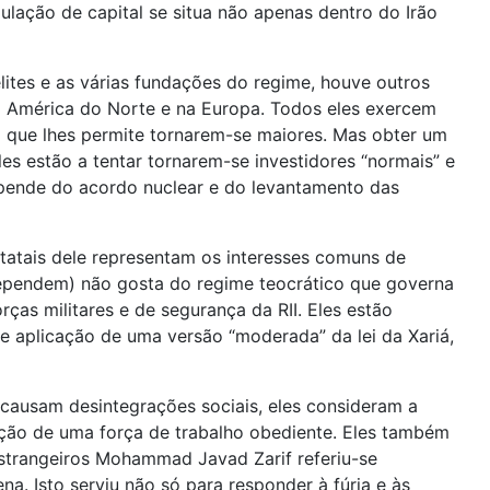
ulação de capital se situa não apenas dentro do Irão
lites e as várias fundações do regime, houve outros
na América do Norte e na Europa. Todos eles exercem
ico que lhes permite tornarem-se maiores. Mas obter um
es estão a tentar tornarem-se investidores “normais” e
epende do acordo nuclear e do levantamento das
statais dele representam os interesses comuns de
dependem) não gosta do regime teocrático que governa
orças militares e de segurança da RII. Eles estão
 aplicação de uma versão “moderada” da lei da Xariá,
causam desintegrações sociais, eles consideram a
riação de uma força de trabalho obediente. Eles também
Estrangeiros Mohammad Javad Zarif referiu-se
a. Isto serviu não só para responder à fúria e às