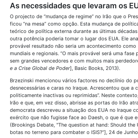
As necessidades que levaram os EU
O projecto de “mudança de regime” no Irão que o Pre
ficou “na mesa” como opção. Esta mudança de polític
teórico de política externa durante as últimas déca
outra potência poderia tomar o lugar dos EUA. Ele an
provável resultado não seria um acontecimento como 
mundiais e regionais. “O mais provável será uma fase 
sem grandes vencedores e com muitos mais perdedores
e a Crise Global de Poder
], Basic Books, 2013).
Brzezinski mencionou vários factores no declínio do p
desnecessárias e caras no Iraque. Acrescentou que a c
politicamente inactivas ou reprimidas”. Neste contex
Irão e que, em vez disso, abrisse as portas do Irão at
democrata descreveu a situação dos EUA no Iraque co
exército que não fugisse face ao Daesh, o que é que 
(Brookings Debate, "The question at hand: Should the
botas no terreno para combater o ISIS?”], 24 de Junh