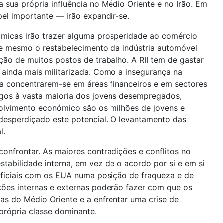
a sua própria influência no Médio Oriente e no Irão. Em
el importante — irão expandir-se.
ómicas irão trazer alguma prosperidade ao comércio
 e mesmo o restabelecimento da indústria automóvel
ção de muitos postos de trabalho. A RII tem de gastar
r ainda mais militarizada. Como a insegurança na
 e a concentrarem-se em áreas financeiros e em sectores
egos à vasta maioria dos jovens desempregados,
nvolvimento económico são os milhões de jovens e
desperdiçado este potencial. O levantamento das
l.
confrontar. As maiores contradições e conflitos no
stabilidade interna, em vez de o acordo por si e em si
oficiais com os EUA numa posição de fraqueza e de
ições internas e externas poderão fazer com que os
ras do Médio Oriente e a enfrentar uma crise de
 própria classe dominante.