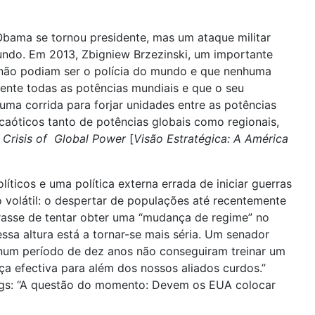
Obama se tornou presidente, mas um ataque militar
undo. Em 2013, Zbigniew Brzezinski, um importante
á não podiam ser o polícia do mundo e que nenhuma
mente todas as potências mundiais e que o seu
ma corrida para forjar unidades entre as potências
 caóticos tanto de potências globais como regionais,
e Crisis of Global Power
[
Visão Estratégica: A América
ticos e uma política externa errada de iniciar guerras
 volátil: o despertar de populações até recentemente
arasse de tentar obter uma “mudança de regime” no
essa altura está a tornar-se mais séria. Um senador
 num período de dez anos não conseguiram treinar um
a efectiva para além dos nossos aliados curdos.”
kings: “A questão do momento: Devem os EUA colocar