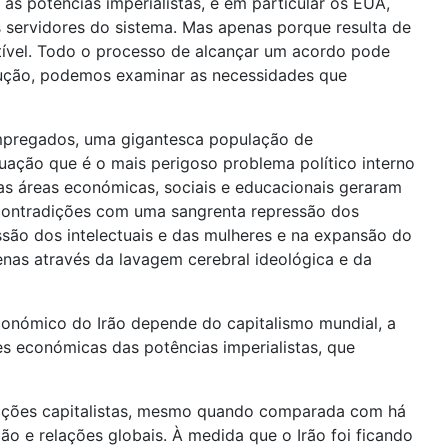
 as potências imperialistas, e em particular os EUA,
 servidores do sistema. Mas apenas porque resulta de
ptível. Todo o processo de alcançar um acordo pode
dução, podemos examinar as necessidades que
sempregados, uma gigantesca população de
uação que é o mais perigoso problema político interno
s áreas económicas, sociais e educacionais geraram
e contradições com uma sangrenta repressão dos
ssão dos intelectuais e das mulheres e na expansão do
as através da lavagem cerebral ideológica e da
económico do Irão depende do capitalismo mundial, a
es económicas das potências imperialistas, que
lações capitalistas, mesmo quando comparada com há
o e relações globais. À medida que o Irão foi ficando