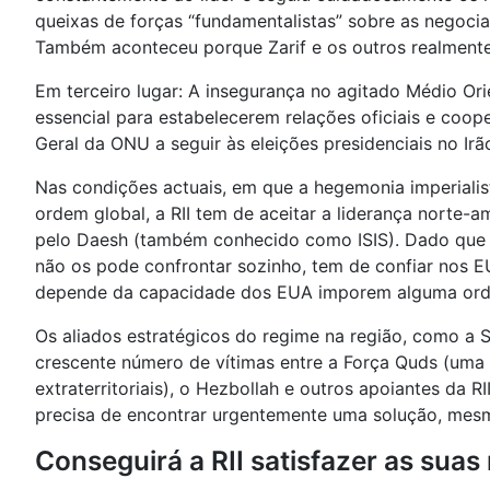
queixas de forças “fundamentalistas” sobre as negoci
Também aconteceu porque Zarif e os outros realmente
Em terceiro lugar: A insegurança no agitado Médio Ori
essencial para estabelecerem relações oficiais e coo
Geral da ONU a seguir às eleições presidenciais no Irã
Nas condições actuais, em que a hegemonia imperialis
ordem global, a RII tem de aceitar a liderança norte-
pelo Daesh (também conhecido como ISIS). Dado que o
não os pode confrontar sozinho, tem de confiar nos E
depende da capacidade dos EUA imporem alguma ord
Os aliados estratégicos do regime na região, como a Sí
crescente número de vítimas entre a Força Quds (uma 
extraterritoriais), o Hezbollah e outros apoiantes da 
precisa de encontrar urgentemente uma solução, mesmo
Conseguirá a RII satisfazer as sua