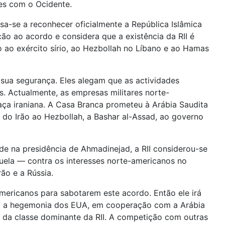
ões com o Ocidente.
sa-se a reconhecer oficialmente a República Islâmica
ão ao acordo e considera que a existência da RII é
o ao exército sírio, ao Hezbollah no Líbano e ao Hamas
sua segurança. Eles alegam que as actividades
es. Actualmente, as empresas militares norte-
aça iraniana. A Casa Branca prometeu à Arábia Saudita
a do Irão ao Hezbollah, a Bashar al-Assad, ao governo
de na presidência de Ahmadinejad, a RII considerou-se
zuela — contra os interesses norte-americanos no
ão e a Rússia.
americanos para sabotarem este acordo. Então ele irá
sob a hegemonia dos EUA, em cooperação com a Arábia
r da classe dominante da RII. A competição com outras