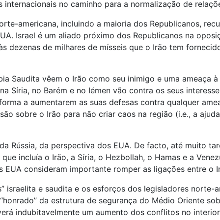
os internacionais no caminho para a normalização de relaç
rte-americana, incluindo a maioria dos Republicanos, recu
EUA. Israel é um aliado próximo dos Republicanos na oposiç
às dezenas de milhares de mísseis que o Irão tem fornecid
bia Saudita vêem o Irão como seu inimigo e uma ameaça à 
, na Síria, no Barém e no Iémen vão contra os seus interess
e forma a aumentarem as suas defesas contra qualquer ame
ão sobre o Irão para não criar caos na região (i.e., a ajud
a Rússia, da perspectiva dos EUA. De facto, até muito tar
ue incluía o Irão, a Síria, o Hezbollah, o Hamas e a Vene
s EUA consideram importante romper as ligações entre o Ir
 israelita e saudita e os esforços dos legisladores norte-
 e “honrado” da estrutura de segurança do Médio Oriente 
verá indubitavelmente um aumento dos conflitos no interio