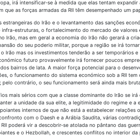
ropa, irá intensificar-se à medida que elas tentam expandir 
em que as forças armadas da RII têm desempenhado um pap
as estrangeiras do Irão e o levantamento das sanções econ
 infra-estruturas, o fortalecimento do mercado de valores
o Irão, mas em geral a economia do Irão não gerará a cria
ansão do seu poderio militar, porque a região se irá torna
para o Irão mas os investimentos tenderão a ser temporários
económico futuro provavelmente irá fornecer poucos empr
e dos bairros de lata. A maior força potencial para o dese
es, o funcionamento do sistema económico sob a RII tem 
 pelo contrário, o seu funcionamento será ainda mais bruta
ios mais sérios com que a classe dominante do Irão se irá 
nter a unidade da sua elite, a legitimidade do regime e a e
oiantes internos de que não está a estabelecer relações 
 confronto com o Daesh e a Arábia Saudita, várias contrad
RII poderá vir a descobrir-se atolada no pântano das guer
antes e o Hezbollah, e crescentes conflitos no interior da