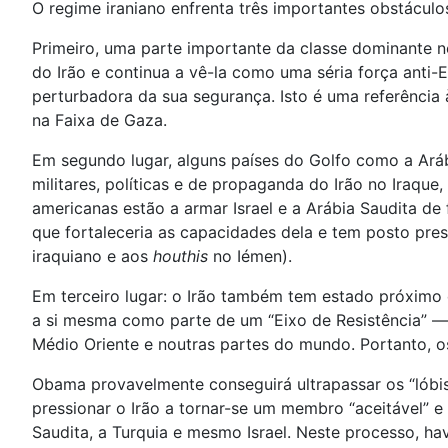
O regime iraniano enfrenta três importantes obstácul
Primeiro, uma parte importante da classe dominante no
do Irão e continua a vê-la como uma séria força anti-
perturbadora da sua segurança. Isto é uma referência 
na Faixa de Gaza.
Em segundo lugar, alguns países do Golfo como a Ará
militares, políticas e de propaganda do Irão no Iraque
americanas estão a armar Israel e a Arábia Saudita d
que fortaleceria as capacidades dela e tem posto press
iraquiano e aos
houthis
no Iémen).
Em terceiro lugar: o Irão também tem estado próximo d
a si mesma como parte de um “Eixo de Resistência” — q
Médio Oriente e noutras partes do mundo. Portanto, o
Obama provavelmente conseguirá ultrapassar os “lóbis”
pressionar o Irão a tornar-se um membro “aceitável”
Saudita, a Turquia e mesmo Israel. Neste processo, ha