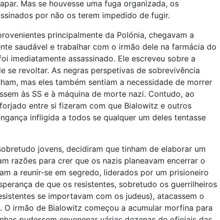
capar. Mas se houvesse uma fuga organizada, os
assinados por não os terem impedido de fugir.
 provenientes principalmente da Polónia, chegavam a
nte saudável e trabalhar com o irmão dele na farmácia do
foi imediatamente assassinado. Ele escreveu sobre a
 se revoltar. As negras perspetivas de sobrevivência
inham, mas eles também sentiam a necessidade de morrer
essem às SS e à máquina de morte nazi. Contudo, ao
orjado entre si fizeram com que Bialowitz e outros
ngança infligida a todos se qualquer um deles tentasse
sobretudo jovens, decidiram que tinham de elaborar um
nham razões para crer que os nazis planeavam encerrar o
m a reunir-se em segredo, liderados por um prisioneiro
perança de que os resistentes, sobretudo os guerrilheiros
esistentes se importavam com os judeus), atacassem o
 O irmão de Bialowitz começou a acumular morfina para
inhas pudessem envenenar várias dezenas de oficiais das