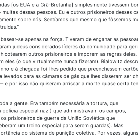
liadas [os EUA e a Grã-Bretanha] simplesmente tivessem b
o muitas dessas pessoas. Eu e outros prisioneiros desses
amente sobre nós. Sentíamos que mesmo que fôssemos mor
ruídas.”
basear-se apenas na força. Tiveram de enganar as pessoas 
gnaram judeus considerados líderes da comunidade para ge
hicotearem outros prisioneiros e imporem as regras deles
 eles (o que virtualmente nunca fizeram). Bialowitz desc
ho e à chegada foi-lhes pedido que preenchessem cartões 
e levados para as câmaras de gás que lhes disseram ser ch
e por isso não quiseram arriscar a morte quase certa te
oda a gente. Era também necessária a tortura, que
a polícia especial nazi) que administravam os campos,
 os prisioneiros de guerra da União Soviética que
eberam um treino especial para serem guardas). Mas
portância do sistema de punição coletiva. Por vezes, algun