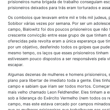
prisioneiros numa brigada de trabalho conseguiam es
prisioneiros deixados para trás eram torturados e ass
Os comboios que levavam entre mil e três mil judeus,
Sobibor várias vezes por semana. Por ser um adolesce
campo, Bialowitz foi dos poucos prisioneiros que não 
crescente convicção entre esse grupo de que tinham de
oferecidas pela revolta eram a única esperança que t
por um objetivo, desferindo todos os golpes que pud
mesmo tempo, os laços que esses prisioneiros tinham f
estivessem pouco dispostos a ser responsáveis pela vi
escapar.
Algumas dezenas de mulheres e homens prisioneiros, 
plano para libertar de imediato toda a gente. Eles ti
campo e sabiam que iriam ser todos mortos. Começara
mais velho chamado Leon Feldhendler. Eles tinham a es
sob a liderança do Exército Vermelho (nem todos os r
campo, mas este estava cercado por campos minados.
que as mulheres prisioneiras que trabalhavam nas coz