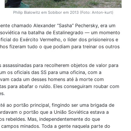
Philip Bialowitz em Sobibor em 2013 (Foto: Anton-kurt)
nente chamado Alexander “Sasha” Pechersky, era um
ria soviética na batalha de Estalinegrado — um momento
cial do Exército Vermelho, o líder dos prisioneiros e
hos fizeram tudo o que podiam para treinar os outros
s assassinadas para recolherem objetos de valor para
um os oficiais das SS para uma oficina, com a
alavam cada um desses homens até à morte com
tas para abafar o ruído. Eles conseguiram roubar com
s.
é ao portão principal, fingindo ser uma brigada de
uardavam o portão que a União Soviética estava a
 aos rebeldes. Mas, independentemente do que
 os campos minados. Toda a gente naquela parte do