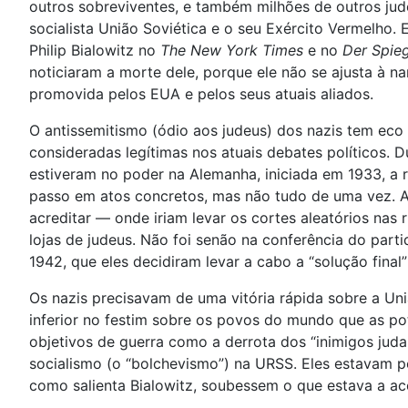
outros sobreviventes, e também milhões de outros jude
socialista União Soviética e o seu Exército Vermelho. 
Philip Bialowitz no
The New York Times
e no
Der Spieg
noticiaram a morte dele, porque ele não se ajusta à n
promovida pelos EUA e pelos seus atuais aliados.
O antissemitismo (ódio aos judeus) dos nazis tem eco
consideradas legítimas nos atuais debates políticos. 
estiveram no poder na Alemanha, iniciada em 1933, a r
passo em atos concretos, mas não tudo de uma vez. 
acreditar — onde iriam levar os cortes aleatórios nas
lojas de judeus. Não foi senão na conferência do part
1942, que eles decidiram levar a cabo a “solução fina
Os nazis precisavam de uma vitória rápida sobre a Un
inferior no festim sobre os povos do mundo que as pot
objetivos de guerra como a derrota dos “inimigos jud
socialismo (o “bolchevismo”) na URSS. Eles estavam 
como salienta Bialowitz, soubessem o que estava a a