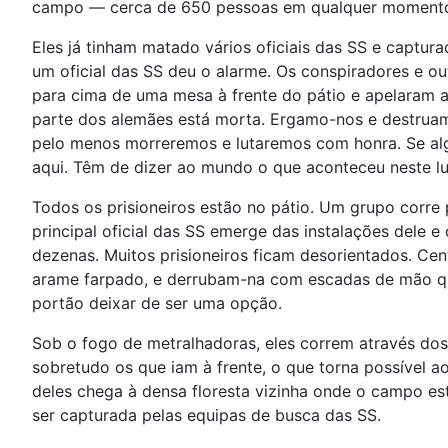
campo — cerca de 650 pessoas em qualquer momento 
Eles já tinham matado vários oficiais das SS e capt
um oficial das SS deu o alarme. Os conspiradores e out
para cima de uma mesa à frente do pátio e apelaram 
parte dos alemães está morta. Ergamo-nos e destruam
pelo menos morreremos e lutaremos com honra. Se al
aqui. Têm de dizer ao mundo o que aconteceu neste lug
Todos os prisioneiros estão no pátio. Um grupo corre 
principal oficial das SS emerge das instalações dele
dezenas. Muitos prisioneiros ficam desorientados. Cent
arame farpado, e derrubam-na com escadas de mão qu
portão deixar de ser uma opção.
Sob o fogo de metralhadoras, eles correm através d
sobretudo os que iam à frente, o que torna possível 
deles chega à densa floresta vizinha onde o campo es
ser capturada pelas equipas de busca das SS.