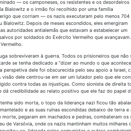
 minado — os camponeses, os resistentes e os desordeiros
a Bialowitz e o irmão foi recolhido por uma família
perigo que corriam — os nazis executaram pelo menos 704
u Bialowitz. Depois de meses escondidos, eles emergiram
 as autoridades antialemãs que estavam a estabelecer um
er salvos por soldados do Exército Vermelho que avançavam
 Vermelho.
ga sobreviveram à guerra. Todos os prisioneiros que não 
 tarde se tenha dedicado a “dizer ao mundo o que acontece
perspetiva dele foi obscurecida pelo seu apoio a Israel, c
 A visão dele centrou-se em ser um lutador pelo que ele con
gido contra todas as injustiças. Como sionista de direita t
 dá credibilidade ao relato positivo que ele faz do papel
enha sido morta, o topo da liderança nazi ficou tão abala
antelado e as suas ruínas escondidas debaixo de terra e 
de morte, pegaram em machados e pedras, combateram os 
eu de Varsóvia, onde os nazis mantinham muitos milhares 
evoltou-se, liderada pelos comunistas e outros combaten