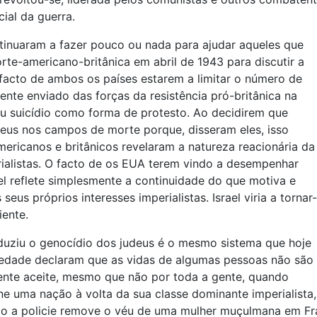
ial da guerra.
tinuaram a fazer pouco ou nada para ajudar aqueles que
te-americano-britânica em abril de 1943 para discutir a
 facto de ambos os países estarem a limitar o número de
nte enviado das forças da resistência pró-britânica na
u suicídio como forma de protesto. Ao decidirem que
eus nos campos de morte porque, disseram eles, isso
americanos e britânicos revelaram a natureza reacionária da
rialistas. O facto de os EUA terem vindo a desempenhar
l reflete simplesmente a continuidade do que motiva e
seus próprios interesses imperialistas. Israel viria a tornar-
ente.
duziu o genocídio dos judeus é o mesmo sistema que hoje
edade declaram que as vidas de algumas pessoas não são
ente aceite, mesmo que não por toda a gente, quando
 uma nação à volta da sua classe dominante imperialista, 
do a policie remove o véu de uma mulher muçulmana em Fra