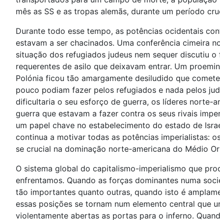
mês as SS e as tropas alemãs, durante um período cruc
Durante todo esse tempo, as potências ocidentais con
estavam a ser chacinados. Uma conferência cimeira nor
situação dos refugiados judeus nem sequer discutiu o
requerentes de asilo que deixavam entrar. Um proemine
Polónia ficou tão amargamente desiludido que comete
pouco podiam fazer pelos refugiados e nada pelos jud
dificultaria o seu esforço de guerra, os líderes norte-
guerra que estavam a fazer contra os seus rivais impe
um papel chave no estabelecimento do estado de Israe
continua a motivar todas as potências imperialistas: os 
se crucial na dominação norte-americana do Médio Ori
O sistema global do capitalismo-imperialismo que pro
enfrentamos. Quando as forças dominantes numa soci
tão importantes quanto outras, quando isto é amplam
essas posições se tornam num elemento central que une
violentamente abertas as portas para o inferno. Quan