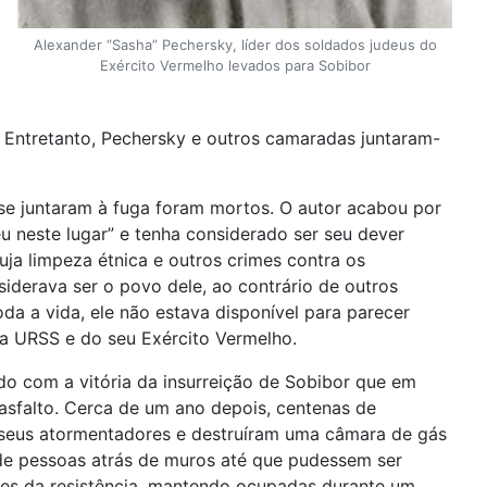
Alexander “Sasha” Pechersky, líder dos soldados judeus do
Exército Vermelho levados para Sobibor
. Entretanto, Pechersky e outros camaradas juntaram-
se juntaram à fuga foram mortos. O autor acabou por
u neste lugar” e tenha considerado ser seu dever
uja limpeza étnica e outros crimes contra os
siderava ser o povo dele, ao contrário de outros
oda a vida, ele não estava disponível para parecer
 da URSS e do seu Exército Vermelho.
do com a vitória da insurreição de Sobibor que em
asfalto. Cerca de um ano depois, centenas de
seus atormentadores e destruíram uma câmara de gás
de pessoas atrás de muros até que pudessem ser
tes da resistência, mantendo ocupadas durante um