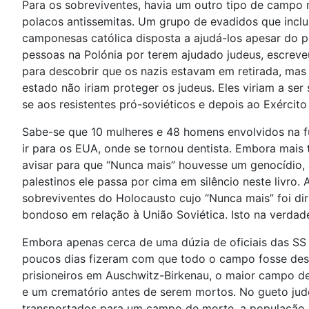
Para os sobreviventes, havia um outro tipo de campo
polacos antissemitas. Um grupo de evadidos que incluí
camponesas católica disposta a ajudá-los apesar do 
pessoas na Polónia por terem ajudado judeus, escreve
para descobrir que os nazis estavam em retirada, mas
estado não iriam proteger os judeus. Eles viriam a s
se aos resistentes pró-soviéticos e depois ao Exército
Sabe-se que 10 mulheres e 48 homens envolvidos na fu
ir para os EUA, onde se tornou dentista. Embora mais
avisar para que “Nunca mais” houvesse um genocídio, a 
palestinos ele passa por cima em silêncio neste livro.
sobreviventes do Holocausto cujo “Nunca mais” foi diri
bondoso em relação à União Soviética. Isto na verdade
Embora apenas cerca de uma dúzia de oficiais das SS t
poucos dias fizeram com que todo o campo fosse desm
prisioneiros em Auschwitz-Birkenau, o maior campo 
e um crematório antes de serem mortos. No gueto jud
transportados para um campo de morte, a população r