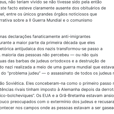
us, não teriam vivido se não tivesse sido pela então
Este facto esteve claramente ausente dos obituários de
el
, entre os únicos grandes órgãos noticiosos que
arrativa sobre a II Guerra Mundial e o comunismo
 nas declarações fanaticamente anti-imigrantes
Durante a maior parte da primeira década que eles
etórica antijudaica dos nazis transformou-se passo a
A maioria das pessoas não percebeu — ou não quis
 ruas das barbas de judeus ortodoxos e a destruição de
ido nazi realizada a meio de uma guerra mundial que estav
l” do “problema judeu” — o assassinato de todos os judeus 
ião Soviética. Eles conceberam-na como o primeiro passo 
ências rivais tinham imposto à Alemanha depois da derrota
aico-bolcheviques”. Os EUA e a Grã-Bretanha estavam ansio
pouco preocupados com o extermínio dos judeus e recusara
contecer nos campos onde as pessoas estavam a ser gasea