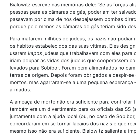
Bialowitz escreve nas memórias dele: “Se as forças a
pessoas para as câmaras de gás, poderiam ter salvad
passavam por cima de nós despejassem bombas diret
porque pelo menos as câmaras de gás teriam sido dest
Para matarem milhões de judeus, os nazis não podiam 
os hábitos estabelecidos das suas vítimas. Eles desi
usaram
kapos
judeus que trabalhavam com eles para c
iriam poupar as vidas dos judeus que cooperassem com
levados para Sobibor. Foram bem alimentados no camin
terras de origem. Depois foram obrigados a despir-se 
mortos, mas agarraram-se a uma pequena esperança — 
armados.
A ameaça de morte não era suficiente para controlar t
também era um divertimento para os oficiais das SS (
juntamente com a ajuda local (ou, no caso de Sobibor,
concordaram em se tornar lacaios dos nazis e que rec
mesmo isso não era suficiente. Bialowitz salienta a im