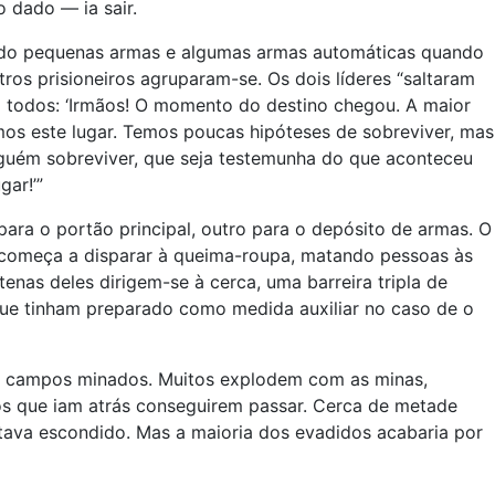
dado — ia sair.
urado pequenas armas e algumas armas automáticas quando
ros prisioneiros agruparam-se. Os dois líderes “saltaram
a todos: ‘Irmãos! O momento do destino chegou. A maior
os este lugar. Temos poucas hipóteses de sobreviver, mas
guém sobreviver, que seja testemunha do que aconteceu
ar!’”
para o portão principal, outro para o depósito de armas. O
 e começa a disparar à queima-roupa, matando pessoas às
enas deles dirigem-se à cerca, uma barreira tripla de
e tinham preparado como medida auxiliar no caso de o
os campos minados. Muitos explodem com as minas,
aos que iam atrás conseguirem passar. Cerca de metade
tava escondido. Mas a maioria dos evadidos acabaria por