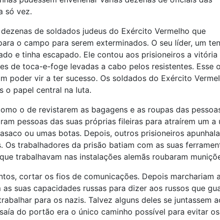
 só vez.
: dezenas de soldados judeus do Exército Vermelho que
para o campo para serem exterminados. O seu líder, um te
urado e tinha escapado. Ele contou aos prisioneiros a vitó
s de toca-e-foge levadas a cabo pelos resistentes. Esse ofi
 poder vir a ter sucesso. Os soldados do Exército Vermel
 o papel central na luta.
s como o de revistarem as bagagens e as roupas das pessoa
am pessoas das suas próprias fileiras para atraírem um a 
asaco ou umas botas. Depois, outros prisioneiros apunh
. Os trabalhadores da prisão batiam com as suas ferramen
que trabalhavam nas instalações alemãs roubaram muniçõe
tos, cortar os fios de comunicações. Depois marchariam at
am as suas capacidades russas para dizer aos russos que g
trabalhar para os nazis. Talvez alguns deles se juntassem
e saía do portão era o único caminho possível para evitar