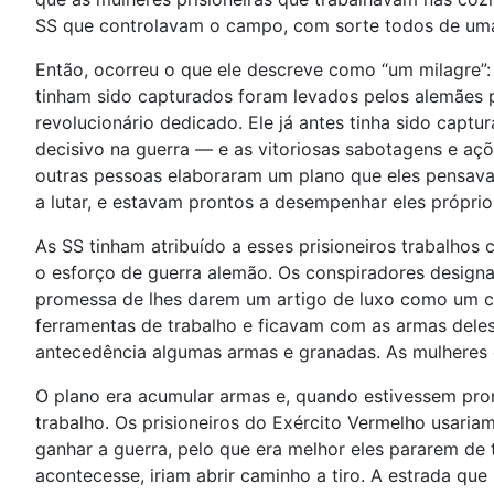
SS que controlavam o campo, com sorte todos de uma
Então, ocorreu o que ele descreve como “um milagre”
tinham sido capturados foram levados pelos alemães 
revolucionário dedicado. Ele já antes tinha sido capt
decisivo na guerra — e as vitoriosas sabotagens e açõe
outras pessoas elaboraram um plano que eles pensavam
a lutar, e estavam prontos a desempenhar eles próprios
As SS tinham atribuído a esses prisioneiros trabalho
o esforço de guerra alemão. Os conspiradores designar
promessa de lhes darem um artigo de luxo como um c
ferramentas de trabalho e ficavam com as armas deles
antecedência algumas armas e granadas. As mulheres 
O plano era acumular armas e, quando estivessem pron
trabalho. Os prisioneiros do Exército Vermelho usari
ganhar a guerra, pelo que era melhor eles pararem de 
acontecesse, iriam abrir caminho a tiro. A estrada qu