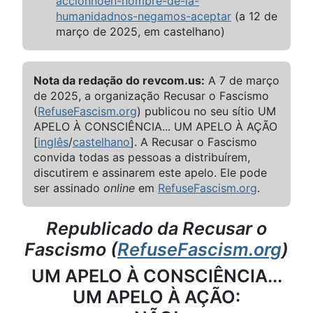
accionnoen-nombre-de-la-
humanidadnos-negamos-aceptar
(a 12 de
março de 2025, em castelhano)
Nota da redação do revcom.us:
A 7 de março
de 2025, a organização Recusar o Fascismo
(
RefuseFascism.org
) publicou no seu sítio UM
APELO À CONSCIÊNCIA... UM APELO À AÇÃO
[
inglês
/
castelhano
]. A Recusar o Fascismo
convida todas as pessoas a distribuírem,
discutirem e assinarem este apelo. Ele pode
ser assinado
online
em
RefuseFascism.org
.
Republicado da Recusar o
Fascismo (
RefuseFascism.org
)
UM APELO À CONSCIÊNCIA...
UM APELO À AÇÃO: