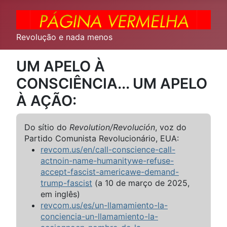
Revolução e nada menos
UM APELO À
CONSCIÊNCIA... UM APELO
À AÇÃO:
Do sítio do
Revolution/Revolución
, voz do
Partido Comunista Revolucionário, EUA:
revcom.us/en/call-conscience-call-
actnoin-name-humanitywe-refuse-
accept-fascist-americawe-demand-
trump-fascist
(a 10 de março de 2025,
em inglês)
revcom.us/es/un-llamamiento-la-
conciencia-un-llamamiento-la-