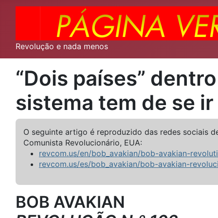
Revolução e nada menos
“Dois países” dentr
sistema tem de se i
O seguinte artigo é reproduzido das redes sociais d
Comunista Revolucionário, EUA:
revcom.us/en/bob_avakian/bob-avakian-revolut
revcom.us/es/bob_avakian/bob-avakian-revoluc
BOB AVAKIAN