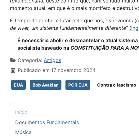
revolucionária
, deste conflito que, num sentido muito
momento atual, em que é o mais mortífero e destrutiv
É tempo de adotar e lutar pelo que nós, os revcoms (
de viver, um sistema fundamentalmente diferente
” (
ing
É necessário abolir e desmantelar o atual sistema 
socialista baseado na
CONSTITUIÇÃO PARA A NO
Detalhes
Categoria:
Artigos
Publicado em 17 novembro 2024
EUA
Bob Avakian
PCR.EUA
Contra o fascismo
Início
Documentos Fundamentais
Música