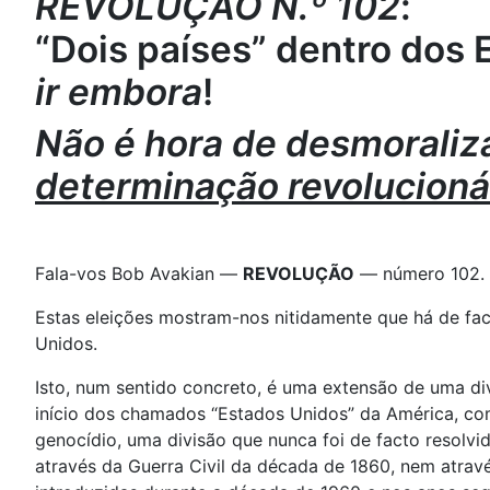
REVOLUÇÃO N.º 102
:
“Dois países” dentro dos
ir embora
!
Não é hora de desmorali
determinação revolucioná
Fala-vos Bob Avakian —
REVOLUÇÃO
— número 102.
Estas eleições mostram-nos nitidamente que há de fac
Unidos.
Isto, num sentido concreto, é uma extensão de uma di
início dos chamados “Estados Unidos” da América, co
genocídio, uma divisão que nunca foi de facto resolvi
através da Guerra Civil da década de 1860, nem atra