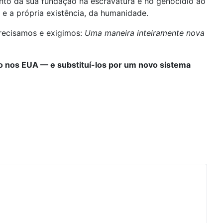
ento da sua fundação na escravatura e no genocídio ao
e a própria existência, da humanidade.
recisamos e exigimos:
Uma maneira inteiramente nova
rno nos EUA — e substituí-los por um novo sistema