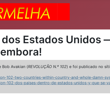
o dos Estados Unidos —
r embora!
e Bob Avakian (
REVOLUÇÃO N.º 102
) e foi publicado no sí
ion-102-two-countries-within-country-and-whole-damn-s
ion-102-dos-paises-dentro-de-estados-unidos-y-que-se-v