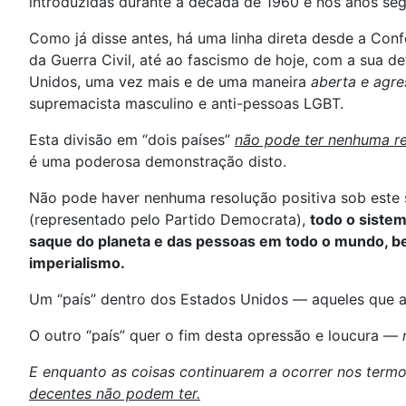
introduzidas durante a década de 1960 e nos anos seg
Como já disse antes, há uma linha direta desde a Con
da Guerra Civil, até ao fascismo de hoje, com a sua d
Unidos, uma vez mais e de uma maneira
aberta e agre
supremacista masculino e anti-pessoas LGBT.
Esta divisão em “dois países”
não pode ter nenhuma re
é uma poderosa demonstração disto.
Não pode haver nenhuma resolução positiva sob este s
(representado pelo Partido Democrata),
todo o siste
saque do planeta e das pessoas em todo o mundo, b
imperialismo.
Um “país” dentro dos Estados Unidos — aqueles que
O outro “país” quer o fim desta opressão e loucura —
E enquanto as coisas continuarem a ocorrer nos termo
decentes não podem ter.