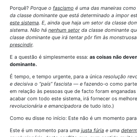
Porquê?
Porque o
fascismo
é uma das maneiras como e
da classe dominante que está determinado a impor est
este sistema
. E, ainda que haja um setor da classe d
sistema. Não há
nenhum setor
da classe dominante que
classe dominante que irá tentar pôr fim às monstruosa
prescindir
.
E a questão é simplesmente essa:
as coisas não devem
dominante.
É tempo, e tempo urgente, para a única
resolução revo
e decisiva o “país” fascista — e
fazendo-o como parte d
em relação às pessoas que de facto foram enganadas e
acabar com todo este sistema, irá fornecer os melhor
revolucionária e emancipadora
de tudo isto.)
Como eu disse no início: Este não é um momento para
Este é um momento para
uma
justa fúria
e uma
determ