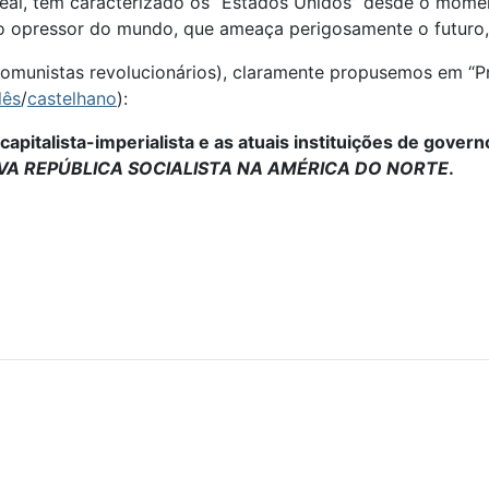
 real, tem caracterizado os “Estados Unidos” desde o mom
o opressor do mundo, que ameaça perigosamente o futuro, 
comunistas revolucionários), claramente propusemos em “P
lês
/
castelhano
):
capitalista-imperialista e as atuais instituições de gove
VA REPÚBLICA SOCIALISTA NA AMÉRICA DO NORTE
.