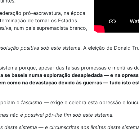
uintes.
federação pró-escravatura, na época
eterminação de tornar os Estados
ssiva
, num país supremacista branco,
solução positiva
sob este sistema
. A eleição de Donald Tr
istema porque, apesar das falsas promessas e mentiras do 
ma se baseia numa exploração desapiedada — e na opressã
em como na devastação devido às guerras — tudo isto es
 apoiam o
fascismo
— exige e celebra esta opressão e loucu
mas não é possível pôr-lhe fim sob este sistema.
s deste sistema — e circunscritas aos limites deste siste