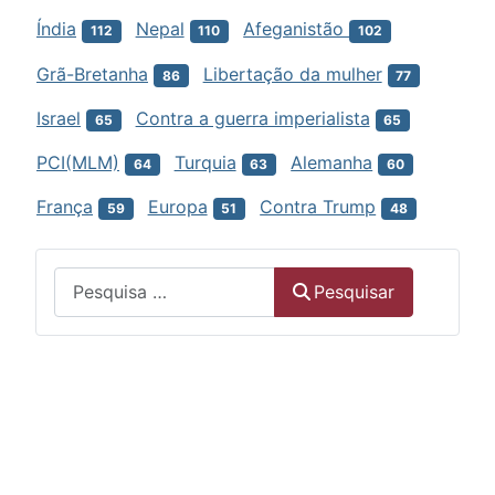
Índia
Nepal
Afeganistão
112
110
102
Grã-Bretanha
Libertação da mulher
86
77
Israel
Contra a guerra imperialista
65
65
PCI(MLM)
Turquia
Alemanha
64
63
60
França
Europa
Contra Trump
59
51
48
Menu
Pesquisar