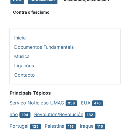
Contra o fascismo
Início
Documentos Fundamentais
Música
Ligações
Contacto
Principais Tópicos
Serviço Noticioso UMAG
EUA
958
476
Irão
Revolution/Revolución
194
182
Portugal
Palestina
Iraque
125
116
115