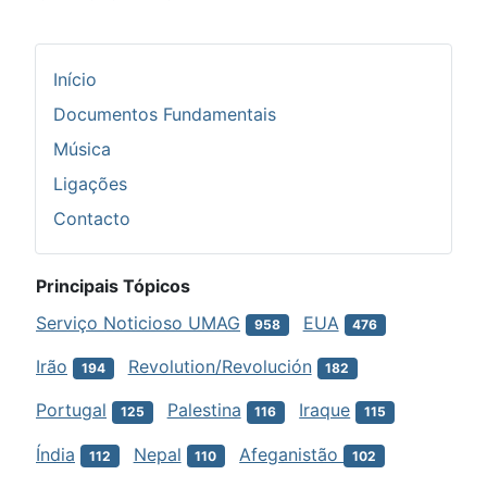
Início
Documentos Fundamentais
Música
Ligações
Contacto
Principais Tópicos
Serviço Noticioso UMAG
EUA
958
476
Irão
Revolution/Revolución
194
182
Portugal
Palestina
Iraque
125
116
115
Índia
Nepal
Afeganistão
112
110
102