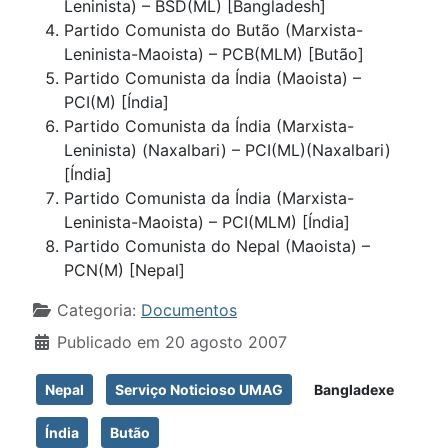
Leninista) – BSD(ML) [Bangladesh]
Partido Comunista do Butão (Marxista-
Leninista-Maoista) – PCB(MLM) [Butão]
Partido Comunista da Índia (Maoista) –
PCI(M) [Índia]
Partido Comunista da Índia (Marxista-
Leninista) (Naxalbari) – PCI(ML)(Naxalbari)
[Índia]
Partido Comunista da Índia (Marxista-
Leninista-Maoista) – PCI(MLM) [Índia]
Partido Comunista do Nepal (Maoista) –
PCN(M) [Nepal]
Detalhes
Categoria:
Documentos
Publicado em 20 agosto 2007
Nepal
Serviço Noticioso UMAG
Bangladexe
Índia
Butão