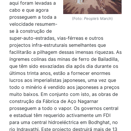
aqui foram levadas a
cabo e que agora
prosseguem a toda a
(Foto:
People’s March
)
velocidade resumem-
se à construção de
super-auto-estradas, vias-férreas e outros
projectos infra-estruturais semelhantes que
facilitarão a pilhagem dessas imensas riquezas. As
íngremes colinas das minas de ferro de Bailadilla,
que têm sido esvaziadas dia após dia durante os
últimos trinta anos, estão a fornecer enormes
lucros aos imperialistas japoneses, uma vez que
todo o minério é vendido aos japoneses a preços
muito baixos. Em conjunto com isto, as obras de
construção da Fábrica de Aço Nagarnar
prosseguem a todo o vapor. Os governos central
e estadual têm requerido activamente um FDI
para uma central hidroeléctrica em Bodhghat, no
rio Indravathi. Este projecto destruirá mais de 13