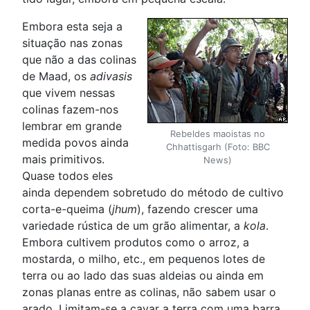
Embora esta seja a
situação nas zonas
que não a das colinas
de Maad, os
adivasis
que vivem nessas
colinas fazem-nos
lembrar em grande
Rebeldes maoistas no
medida povos ainda
Chhattisgarh (Foto: BBC
mais primitivos.
News)
Quase todos eles
ainda dependem sobretudo do método de cultivo
corta-e-queima (
jhum
), fazendo crescer uma
variedade rústica de um grão alimentar, a
kola
.
Embora cultivem produtos como o arroz, a
mostarda, o milho, etc., em pequenos lotes de
terra ou ao lado das suas aldeias ou ainda em
zonas planas entre as colinas, não sabem usar o
arado. Limitam-se a cavar a terra com uma barra