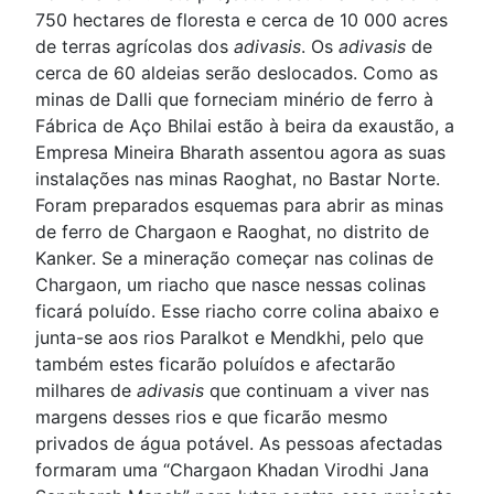
750 hectares de floresta e cerca de 10 000 acres
de terras agrícolas dos
adivasis
. Os
adivasis
de
cerca de 60 aldeias serão deslocados. Como as
minas de Dalli que forneciam minério de ferro à
Fábrica de Aço Bhilai estão à beira da exaustão, a
Empresa Mineira Bharath assentou agora as suas
instalações nas minas Raoghat, no Bastar Norte.
Foram preparados esquemas para abrir as minas
de ferro de Chargaon e Raoghat, no distrito de
Kanker. Se a mineração começar nas colinas de
Chargaon, um riacho que nasce nessas colinas
ficará poluído. Esse riacho corre colina abaixo e
junta-se aos rios Paralkot e Mendkhi, pelo que
também estes ficarão poluídos e afectarão
milhares de
adivasis
que continuam a viver nas
margens desses rios e que ficarão mesmo
privados de água potável. As pessoas afectadas
formaram uma “Chargaon Khadan Virodhi Jana