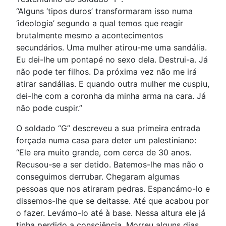
“Alguns ‘tipos duros’ transformaram isso numa
‘ideologia’ segundo a qual temos que reagir
brutalmente mesmo a acontecimentos
secundários. Uma mulher atirou-me uma sandália.
Eu dei-lhe um pontapé no sexo dela. Destrui-a. Já
não pode ter filhos. Da próxima vez não me irá
atirar sandálias. E quando outra mulher me cuspiu,
dei-lhe com a coronha da minha arma na cara. Já
não pode cuspir.”
O soldado “G” descreveu a sua primeira entrada
forçada numa casa para deter um palestiniano:
“Ele era muito grande, com cerca de 30 anos.
Recusou-se a ser detido. Batemos-lhe mas não o
conseguimos derrubar. Chegaram algumas
pessoas que nos atiraram pedras. Espancámo-lo e
dissemos-lhe que se deitasse. Até que acabou por
o fazer. Levámo-lo até à base. Nessa altura ele já
tinha perdido a consciência. Morreu alguns dias