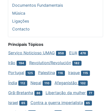
Documentos Fundamentais
Música
Ligações
Contacto
Principais Tópicos
Serviço Noticioso UMAG
EUA
958
476
Irão
Revolution/Revolución
194
182
Portugal
Palestina
Iraque
125
116
115
Índia
Nepal
Afeganistão
112
110
102
Grã-Bretanha
Libertação da mulher
86
77
Israel
Contra a guerra imperialista
65
65