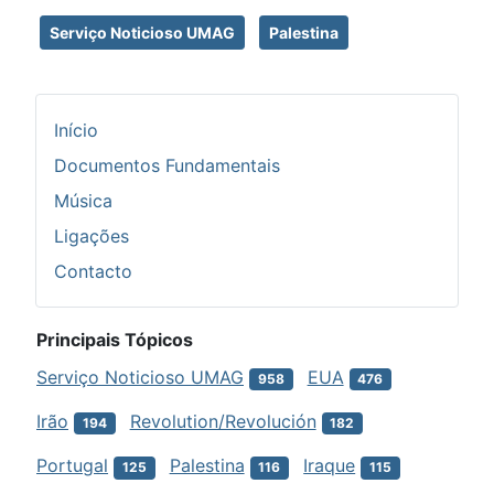
Serviço Noticioso UMAG
Palestina
Início
Documentos Fundamentais
Música
Ligações
Contacto
Principais Tópicos
Serviço Noticioso UMAG
EUA
958
476
Irão
Revolution/Revolución
194
182
Portugal
Palestina
Iraque
125
116
115