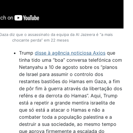
Gaza diz que o assassinato da equipa da Al Jazeera é “a mais
chocante perda” em 22 meses
Trump
disse à agência noticiosa Axios
que
tinha tido uma “boa” conversa telefónica com
Netanyahu a 10 de agosto sobre os “planos
de Israel para assumir o controlo dos
restantes bastiões do Hamas em Gaza, a fim
de pôr fim à guerra através da libertação dos
reféns e da derrota do Hamas”. Aqui, Trump
está a repetir a grande mentira israelita de
que só está a atacar o Hamas e não a
combater toda a população palestina e a
destruir a sua sociedade, ao mesmo tempo
que aprova firmemente a escalada do