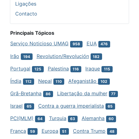
Ligações
Contacto
Principais Tópicos
Serviço Noticioso UMAG
EUA
958
476
Irão
Revolution/Revolución
194
182
Portugal
Palestina
Iraque
125
116
115
Índia
Nepal
Afeganistão
112
110
102
Grã-Bretanha
Libertação da mulher
86
77
Israel
Contra a guerra imperialista
65
65
PCI(MLM)
Turquia
Alemanha
64
63
60
França
Europa
Contra Trump
59
51
48