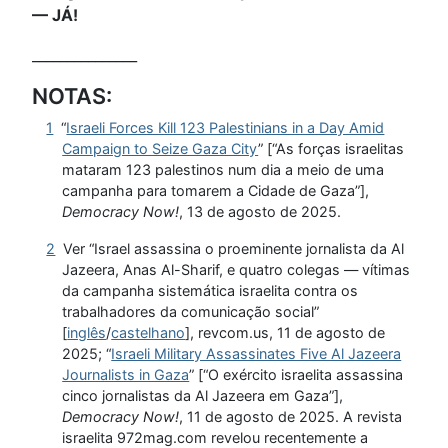
— JÁ!
_______________
NOTAS:
1
“
Israeli Forces Kill 123 Palestinians in a Day Amid
Campaign to Seize Gaza City
” [“As forças israelitas
mataram 123 palestinos num dia a meio de uma
campanha para tomarem a Cidade de Gaza”],
Democracy Now!
, 13 de agosto de 2025.
2
Ver “Israel assassina o proeminente jornalista da Al
Jazeera, Anas Al-Sharif, e quatro colegas — vítimas
da campanha sistemática israelita contra os
trabalhadores da comunicação social”
[
inglês
/
castelhano
], revcom.us, 11 de agosto de
2025; “
Israeli Military Assassinates Five Al Jazeera
Journalists in Gaza
” [“O exército israelita assassina
cinco jornalistas da Al Jazeera em Gaza”],
Democracy Now!
, 11 de agosto de 2025. A revista
israelita 972mag.com revelou recentemente a