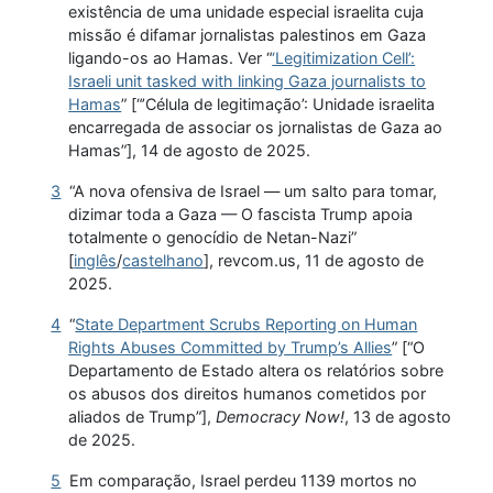
existência de uma unidade especial israelita cuja
missão é difamar jornalistas palestinos em Gaza
ligando-os ao Hamas. Ver “
‘Legitimization Cell’:
Israeli unit tasked with linking Gaza journalists to
Hamas
” [“’Célula de legitimação’: Unidade israelita
encarregada de associar os jornalistas de Gaza ao
Hamas”], 14 de agosto de 2025.
3
“A nova ofensiva de Israel — um salto para tomar,
dizimar toda a Gaza — O fascista Trump apoia
totalmente o genocídio de Netan-Nazi”
[
inglês
/
castelhano
], revcom.us, 11 de agosto de
2025.
4
“
State Department Scrubs Reporting on Human
Rights Abuses Committed by Trump’s Allies
” [“O
Departamento de Estado altera os relatórios sobre
os abusos dos direitos humanos cometidos por
aliados de Trump”],
Democracy Now!
, 13 de agosto
de 2025.
5
Em comparação, Israel perdeu 1139 mortos no