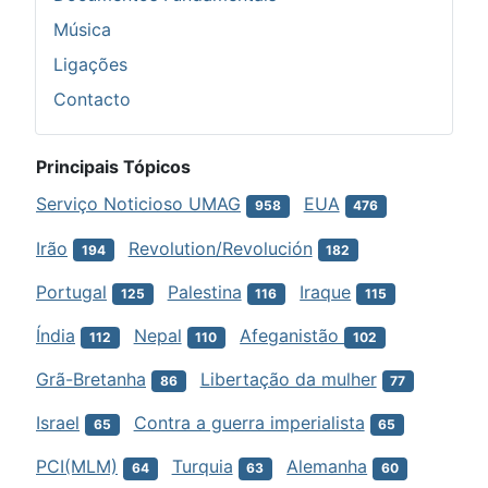
Música
Ligações
Contacto
Principais Tópicos
Serviço Noticioso UMAG
EUA
958
476
Irão
Revolution/Revolución
194
182
Portugal
Palestina
Iraque
125
116
115
Índia
Nepal
Afeganistão
112
110
102
Grã-Bretanha
Libertação da mulher
86
77
Israel
Contra a guerra imperialista
65
65
PCI(MLM)
Turquia
Alemanha
64
63
60