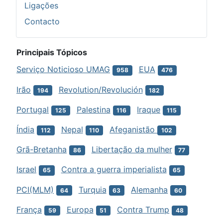
Ligações
Contacto
Principais Tópicos
Serviço Noticioso UMAG
EUA
958
476
Irão
Revolution/Revolución
194
182
Portugal
Palestina
Iraque
125
116
115
Índia
Nepal
Afeganistão
112
110
102
Grã-Bretanha
Libertação da mulher
86
77
Israel
Contra a guerra imperialista
65
65
PCI(MLM)
Turquia
Alemanha
64
63
60
França
Europa
Contra Trump
59
51
48