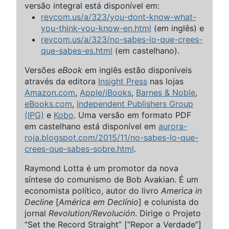
versão integral está disponível em:
revcom.us/a/323/you-dont-know-what-
you-think-you-know-en.html
(em inglês) e
revcom.us/a/323/no-sabes-lo-que-crees-
que-sabes-es.html
(em castelhano).
Versões
eBook
em inglês estão disponíveis
através da editora
Insight Press
nas lojas
Amazon.com
,
Apple/iBooks
,
Barnes & Noble
,
eBooks.com
,
Independent Publishers Group
(IPG)
e
Kobo
. Uma versão em formato PDF
em castelhano está disponível em
aurora-
roja.blogspot.com/2015/11/no-sabes-lo-que-
crees-que-sabes-sobre.html
.
Raymond Lotta é um promotor da nova
síntese do comunismo de Bob Avakian. É um
economista político, autor do livro
America in
Decline
[
América em Declínio
] e colunista do
jornal
Revolution/Revolución
. Dirige o Projeto
“Set the Record Straight” [“Repor a Verdade”]