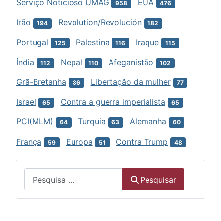
Serviço Noticioso UMAG
EUA
958
476
Irão
Revolution/Revolución
194
182
Portugal
Palestina
Iraque
125
116
115
Índia
Nepal
Afeganistão
112
110
102
Grã-Bretanha
Libertação da mulher
86
77
Israel
Contra a guerra imperialista
65
65
PCI(MLM)
Turquia
Alemanha
64
63
60
França
Europa
Contra Trump
59
51
48
Menu
Pesquisar