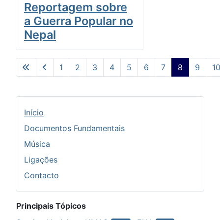
Reportagem sobre
a Guerra Popular no
Nepal
1
2
3
4
5
6
7
8
9
1
Pág. 8 de 10
Início
Documentos Fundamentais
Música
Ligações
Contacto
Principais Tópicos