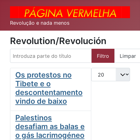
Revolução e nada menos
Revolution/Revolución
Introduza parte do título
Filtro
Limpar
Qtd. a exibir
Os protestos no
Tibete e o
descontentamento
vindo de baixo
Palestinos
desafiam as balas e
o gás lacrimogéneo