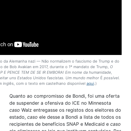
ão da Alemanha nazi — Não normalizem o fascismo de Trump e do
o de Bob Avakian em 2017, durante o 1º mandato de Trump,
O
 E PENCE TEM DE SE IR EMBORA! Em nome da humanidade,
tar uns Estados Unidos fascistas. Um mundo melhor
É
possível.
m inglês, com o texto em castelhano disponível
aqui
.)
Quanto ao compromisso de Bondi, foi uma oferta
de suspender a ofensiva do ICE no Minnesota
caso
Walz entregasse os registos dos eleitores do
estado,
caso
ele desse a Bondi a lista de todos os
recipientes de benefícios SNAP e Medicaid e
caso
ele eliminasse as leis que instituem santuários. Por