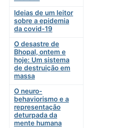
Ideias de um leitor
sobre a epidemia
da covid-19
O desastre de
Bhopal, ontem e
hoje: Um sistema
de destruição em
massa
O neuro-
behaviorismo e a
representação
deturpada da
mente humana