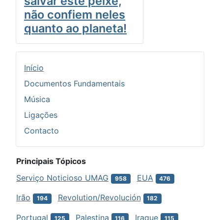
salvar este peixe,
não confiem neles
quanto ao planeta!
Início
Documentos Fundamentais
Música
Ligações
Contacto
Principais Tópicos
Serviço Noticioso UMAG
EUA
958
476
Irão
Revolution/Revolución
194
182
Portugal
Palestina
Iraque
125
116
115