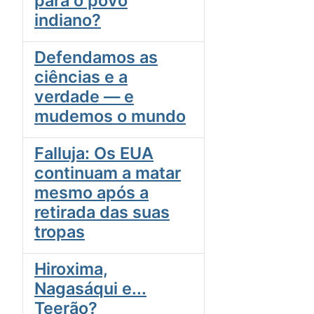
para o povo
indiano?
Defendamos as
ciências e a
verdade — e
mudemos o mundo
Falluja: Os EUA
continuam a matar
mesmo após a
retirada das suas
tropas
Hiroxima,
Nagasáqui e...
Teerão?