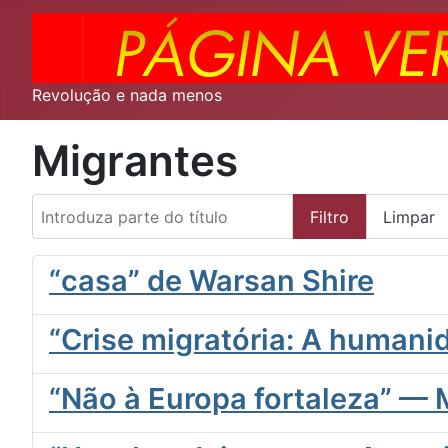
Revolução e nada menos
Migrantes
Introduza parte do título
Filtro
Limpar
“casa” de Warsan Shire
“Crise migratória: A humani
“Não à Europa fortaleza” —