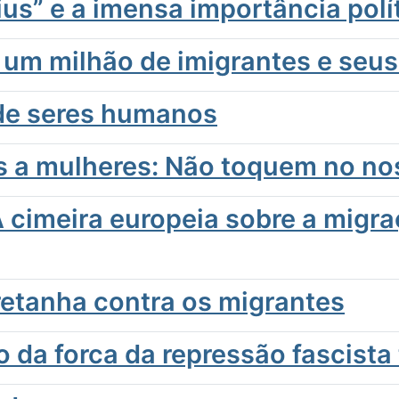
us” e a imensa importância polí
 um milhão de imigrantes e seus
o de seres humanos
s a mulheres: Não toquem no no
A cimeira europeia sobre a mig
retanha contra os migrantes
 da forca da repressão fascista