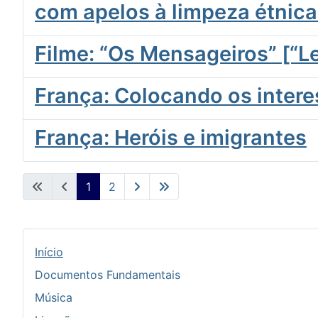
com apelos à limpeza étnic
Filme: “Os Mensageiros” [“L
França: Colocando os inter
França: Heróis e imigrantes
1
2
Início
Documentos Fundamentais
Música