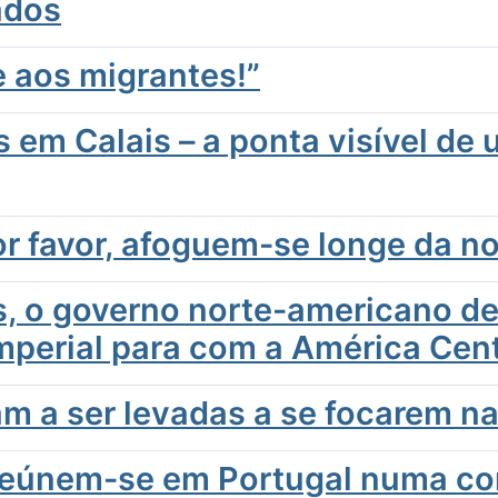
ados
e aos migrantes!”
em Calais – a ponta visível de
or favor, afoguem-se longe da no
, o governo norte-americano dev
imperial para com a América Cent
 a ser levadas a se focarem na
reúnem-se em Portugal numa con