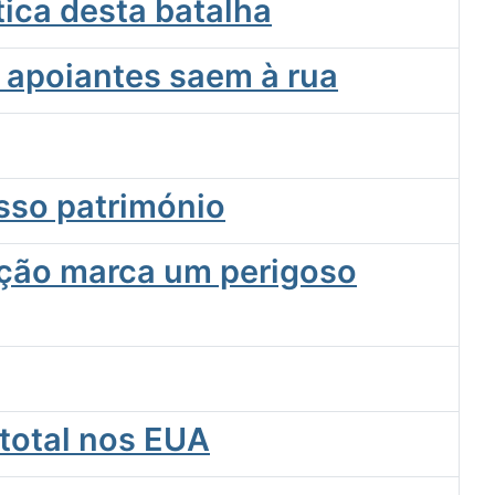
tica desta batalha
 apoiantes saem à rua
sso património
ração marca um perigoso
 total nos EUA