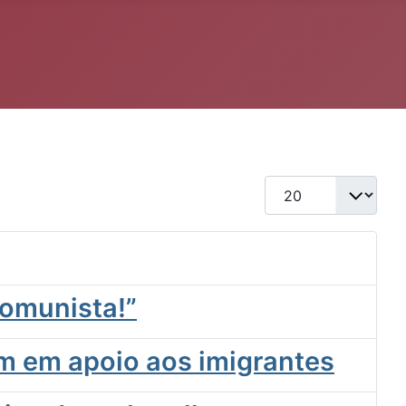
Qtd. a exibir
comunista!”
m em apoio aos imigrantes