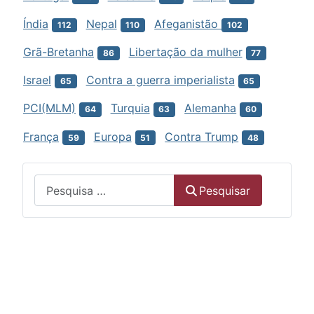
Índia
Nepal
Afeganistão
112
110
102
Grã-Bretanha
Libertação da mulher
86
77
Israel
Contra a guerra imperialista
65
65
PCI(MLM)
Turquia
Alemanha
64
63
60
França
Europa
Contra Trump
59
51
48
Menu
Pesquisar