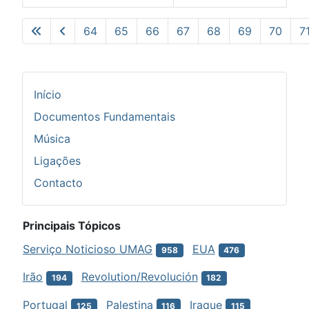
Artigos
64
65
66
67
68
69
70
7
Pág. 72 de 73
Início
Documentos Fundamentais
Música
Ligações
Contacto
Principais Tópicos
Serviço Noticioso UMAG
EUA
958
476
Irão
Revolution/Revolución
194
182
Portugal
Palestina
Iraque
125
116
115