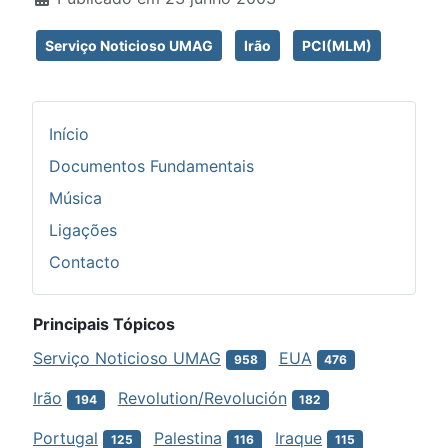
Serviço Noticioso UMAG
Irão
PCI(MLM)
Início
Documentos Fundamentais
Música
Ligações
Contacto
Principais Tópicos
Serviço Noticioso UMAG
EUA
958
476
Irão
Revolution/Revolución
194
182
Portugal
Palestina
Iraque
125
116
115