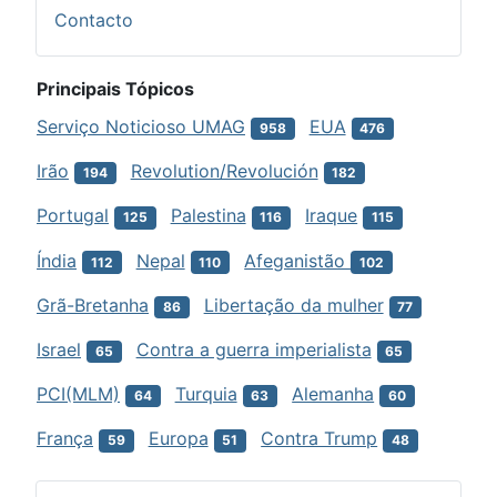
Contacto
Principais Tópicos
Serviço Noticioso UMAG
EUA
958
476
Irão
Revolution/Revolución
194
182
Portugal
Palestina
Iraque
125
116
115
Índia
Nepal
Afeganistão
112
110
102
Grã-Bretanha
Libertação da mulher
86
77
Israel
Contra a guerra imperialista
65
65
PCI(MLM)
Turquia
Alemanha
64
63
60
França
Europa
Contra Trump
59
51
48