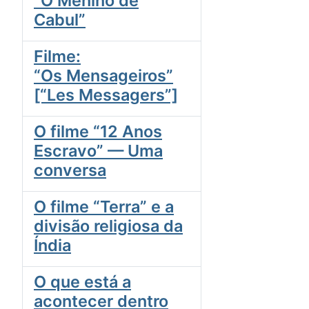
“O Menino de
Cabul”
Filme:
“Os Mensageiros”
[“Les Messagers”]
O filme “12 Anos
Escravo” — Uma
conversa
O filme “Terra” e a
divisão religiosa da
Índia
O que está a
acontecer dentro