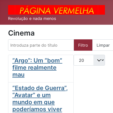
Revolução e nada menos
Cinema
Introduza parte do título
Filtro
Limpar
Qtd. a exibir
“Argo”: Um “bom”
filme realmente
mau
“Estado de Guerra”,
“Avatar” e um
mundo em que
poderíamos viver