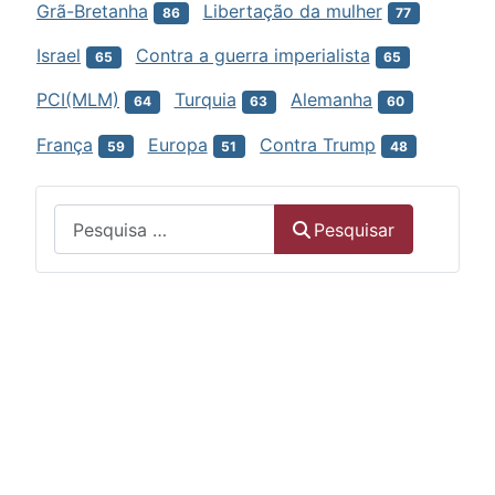
Grã-Bretanha
Libertação da mulher
86
77
Israel
Contra a guerra imperialista
65
65
PCI(MLM)
Turquia
Alemanha
64
63
60
França
Europa
Contra Trump
59
51
48
Menu
Pesquisar