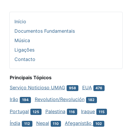
Início
Documentos Fundamentais
Música
Ligações
Contacto
Principais Tópicos
Serviço Noticioso UMAG
EUA
958
476
Irão
Revolution/Revolución
194
182
Portugal
Palestina
Iraque
125
116
115
Índia
Nepal
Afeganistão
112
110
102