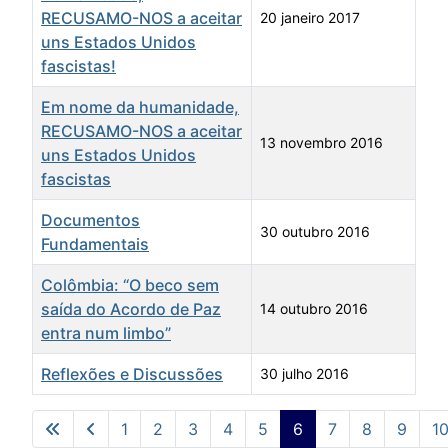
RECUSAMO-NOS a aceitar
20 janeiro 2017
uns Estados Unidos
fascistas!
Em nome da humanidade,
RECUSAMO-NOS a aceitar
13 novembro 2016
uns Estados Unidos
fascistas
Documentos
30 outubro 2016
Fundamentais
Colômbia: “O beco sem
saída do Acordo de Paz
14 outubro 2016
entra num limbo”
Reflexões e Discussões
30 julho 2016
Artigos
1
2
3
4
5
6
7
8
9
1
Pág. 6 de 26