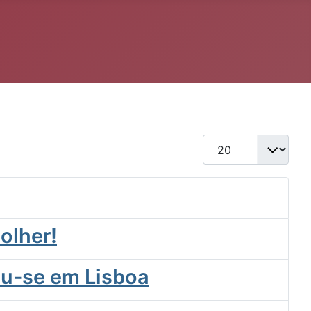
Qtd. a exibir
colher!
iu-se em Lisboa