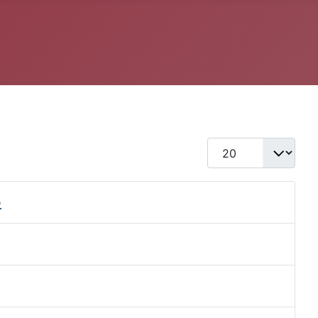
Qtd. a exibir
s