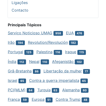
Ligações
Contacto
Principais Tópicos
Serviço Noticioso UMAG
EUA
958
476
Irão
Revolution/Revolución
194
182
Portugal
Palestina
Iraque
125
116
115
Índia
Nepal
Afeganistão
112
110
102
Grã-Bretanha
Libertação da mulher
86
77
Israel
Contra a guerra imperialista
65
65
PCI(MLM)
Turquia
Alemanha
64
63
60
França
Europa
Contra Trump
59
51
48