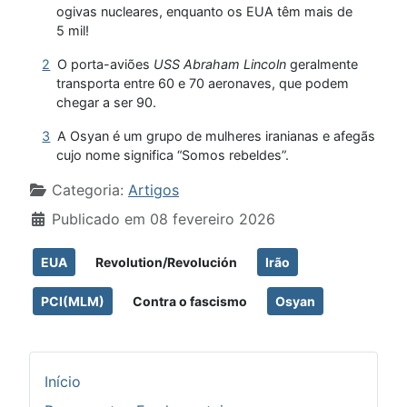
ogivas nucleares, enquanto os EUA têm mais de
5 mil!
2
O porta-aviões
USS Abraham Lincoln
geralmente
transporta entre 60 e 70 aeronaves, que podem
chegar a ser 90.
3
A Osyan é um grupo de mulheres iranianas e afegãs
cujo nome significa “Somos rebeldes”.
Detalhes
Categoria:
Artigos
Publicado em 08 fevereiro 2026
EUA
Revolution/Revolución
Irão
PCI(MLM)
Contra o fascismo
Osyan
Início