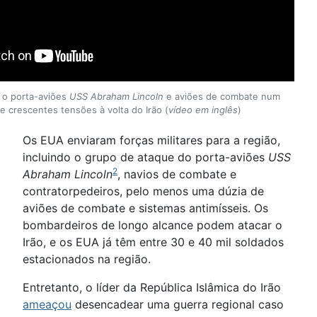
 o porta-aviões
USS Abraham Lincoln
e aviões de combate num
e crescentes tensões à volta do Irão (
vídeo em inglês
)
Os EUA enviaram forças militares para a região,
incluindo o grupo de ataque do porta-aviões
USS
2
Abraham Lincoln
, navios de combate e
contratorpedeiros, pelo menos uma dúzia de
aviões de combate e sistemas antimísseis. Os
bombardeiros de longo alcance podem atacar o
Irão, e os EUA já têm entre 30 e 40 mil soldados
estacionados na região.
Entretanto, o líder da República Islâmica do Irão
ameaçou
desencadear uma guerra regional caso