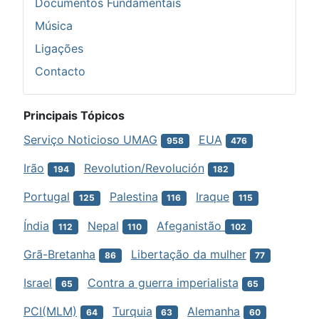
Documentos Fundamentais
Música
Ligações
Contacto
Principais Tópicos
Serviço Noticioso UMAG
EUA
958
476
Irão
Revolution/Revolución
194
182
Portugal
Palestina
Iraque
125
116
115
Índia
Nepal
Afeganistão
112
110
102
Grã-Bretanha
Libertação da mulher
86
77
Israel
Contra a guerra imperialista
65
65
PCI(MLM)
Turquia
Alemanha
64
63
60