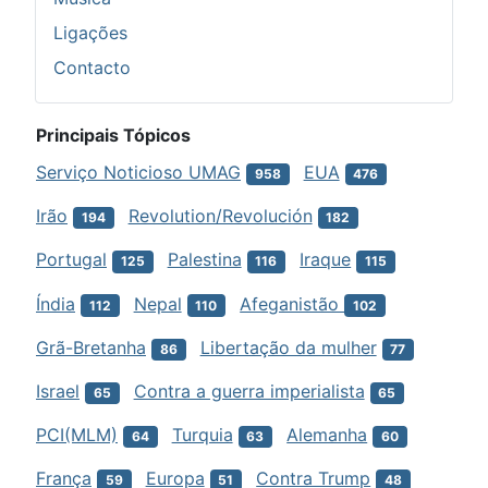
Ligações
Contacto
Principais Tópicos
Serviço Noticioso UMAG
EUA
958
476
Irão
Revolution/Revolución
194
182
Portugal
Palestina
Iraque
125
116
115
Índia
Nepal
Afeganistão
112
110
102
Grã-Bretanha
Libertação da mulher
86
77
Israel
Contra a guerra imperialista
65
65
PCI(MLM)
Turquia
Alemanha
64
63
60
França
Europa
Contra Trump
59
51
48