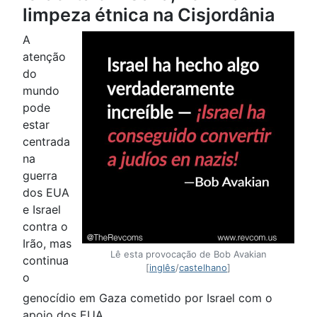
limpeza étnica na Cisjordânia
A
atenção
do
mundo
pode
estar
centrada
na
guerra
dos EUA
e Israel
contra o
Irão, mas
Lê esta provocação de Bob Avakian
continua
[
inglês
/
castelhano
]
o
genocídio em Gaza cometido por Israel com o
apoio dos EUA.