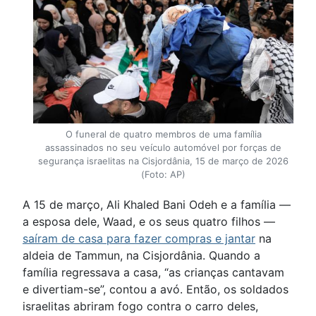
O funeral de quatro membros de uma família
assassinados no seu veículo automóvel por forças de
segurança israelitas na Cisjordânia, 15 de março de 2026
(Foto: AP)
A 15 de março, Ali Khaled Bani Odeh e a família —
a esposa dele, Waad, e os seus quatro filhos —
saíram de casa para fazer compras e jantar
na
aldeia de Tammun, na Cisjordânia. Quando a
família regressava a casa, “as crianças cantavam
e divertiam-se”, contou a avó. Então, os soldados
israelitas abriram fogo contra o carro deles,