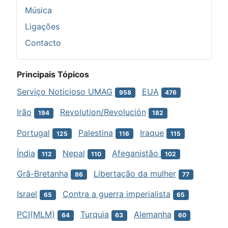
Música
Ligações
Contacto
Principais Tópicos
Serviço Noticioso UMAG
EUA
958
476
Irão
Revolution/Revolución
194
182
Portugal
Palestina
Iraque
125
116
115
Índia
Nepal
Afeganistão
112
110
102
Grã-Bretanha
Libertação da mulher
86
77
Israel
Contra a guerra imperialista
65
65
PCI(MLM)
Turquia
Alemanha
64
63
60