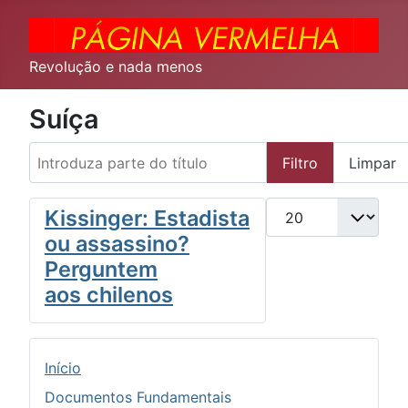
Revolução e nada menos
Suíça
Introduza parte do título
Filtro
Limpar
Qtd. a exibir
Kissinger: Estadista
ou assassino?
Perguntem
aos chilenos
Início
Documentos Fundamentais