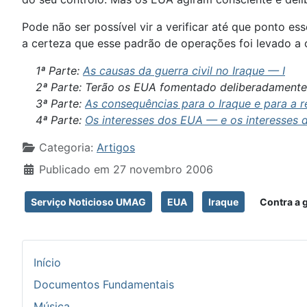
Pode não ser possível vir a verificar até que ponto e
a certeza que esse padrão de operações foi levado a 
1ª Parte:
As causas da guerra civil no Iraque — I
2ª Parte: Terão os EUA fomentado deliberadamente e
3ª Parte:
As consequências para o Iraque e para a r
4ª Parte:
Os interesses dos EUA — e os interesses 
Detalhes
Categoria:
Artigos
Publicado em 27 novembro 2006
Serviço Noticioso UMAG
EUA
Iraque
Contra a g
Início
Documentos Fundamentais
Música