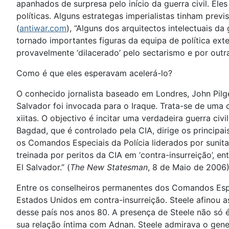
apanhados de surpresa pelo início da guerra civil. E
políticas. Alguns estrategas imperialistas tinham pr
(
antiwar.com
), “Alguns dos arquitectos intelectuais 
tornado importantes figuras da equipa de política ex
provavelmente ‘dilacerado’ pelo sectarismo e por out
Como é que eles esperavam acelerá-lo?
O conhecido jornalista baseado em Londres, John Pilge
Salvador foi invocada para o Iraque. Trata-se de um
xiitas. O objectivo é incitar uma verdadeira guerra civ
Bagdad, que é controlado pela CIA, dirige os principa
os Comandos Especiais da Polícia liderados por sunit
treinada por peritos da CIA em ‘contra-insurreição’,
El Salvador.” (
The New Statesman
, 8 de Maio de 2006)
Entre os conselheiros permanentes dos Comandos Especi
Estados Unidos em contra-insurreição. Steele afinou as
desse país nos anos 80. A presença de Steele não só 
sua relação íntima com Adnan. Steele admirava o gener