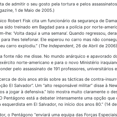
a de admitir o seu gosto pela tortura e pelos assassinat
gazine
, 1 de Maio de 2005.)
itânico Robert Fisk cita um funcionário da segurança de Da
nha sido treinado em Bagdad para a polícia por norte-amer
m-lhe: ‘Volta daqui a uma semana’. Quando regressou, dera
ra lhes telefonar. Ele esperou no carro mas não conseguia
eu carro explodiu.” (
The Independent
, 26 de Abril de 2006)
nha fonte não me disse. No mundo anárquico e apavorado d
ército norte-americano e para o novo Ministério iraquian
onder pelo assassinato de 191 professores, universitários 
cerca de dois anos atrás sobre as tácticas de contra-insu
o El Salvador”. Um “alto responsável militar” disse à
New
os a jogar à defensiva.” Isto mostra muito claramente o d
 “O Pentágono está a debater intensamente uma opção que 
 esquerdista em El Salvador, no início dos anos 80.” (14 d
dor, o Pentágono “enviará uma equipa das Forças Especiais