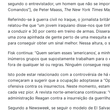
segundo o entrevistador, um homem que não se import
Comandos”], de Peter Maass,
The New York Times Ma
Referindo-se à guerra civil no Iraque, o jornalista br
relatou-lhe que “um jovem iraquiano disse-nos que ti
a conduzir e 30 por cento em treino de armas. Dissera
uma zona apinhada de gente perto de uma mesquita e pa
para conseguir obter um sinal melhor. Nessa altura, o s
Fisk continua: “Quem seriam esses ‘americanos’, a mi
inúmeros grupos que supostamente trabalham para o ex
fora de qualquer lei ou regras. Ninguém consegue resp
Isto pode estar relacionado com a controvérsia de há 
começaram a sugerir que a ocupação adoptasse a “Opçã
ofensiva contra os insurrectos. Neste momento, estam
cada vez pior. A revista norte-americana continuava:
administração Reagan contra a insurreição da guerrilha
Segundo a
Newsweek
, se seguir o modelo de El Salva