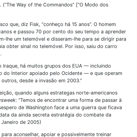
os. (“The Way of the Commandos” [“O Modo dos
masco que, diz Fisk, “conheço há 15 anos”. O homem
icanos e passou 70 por cento do seu tempo a aprender
m-lhe um telemóvel e disseram-lhe para se dirigir para
 obter sinal no telemóvel. Por isso, saiu do carro
.
o Iraque, há muitos grupos dos EUA — incluindo
o do Interior apoiado pelo Ocidente — e que operam
e outros, desde a invasão em 2003.”
rreição, quando alguns estrategas norte-americanos
sweek
: “Temos de encontrar uma forma de passar à
esespero de Washington face a uma guerra que ficava
data da ainda secreta estratégia do combate da
e Janeiro de 2005)
 para aconselhar, apoiar e possivelmente treinar