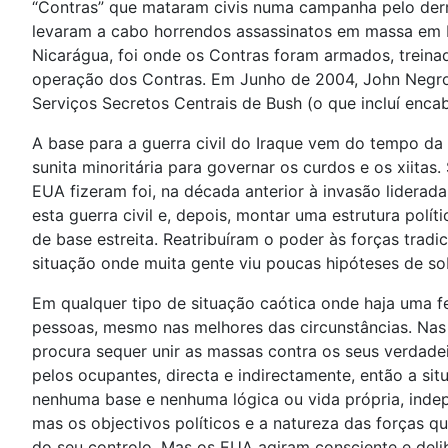
“Contras” que mataram civis numa campanha pelo der
levaram a cabo horrendos assassinatos em massa em E
Nicarágua, foi onde os Contras foram armados, treina
operação dos Contras. Em Junho de 2004, John Negrop
Serviços Secretos Centrais de Bush (o que incluí encab
A base para a guerra civil do Iraque vem do tempo da f
sunita minoritária para governar os curdos e os xiita
EUA fizeram foi, na década anterior à invasão lidera
esta guerra civil e, depois, montar uma estrutura polít
de base estreita. Reatribuíram o poder às forças tradi
situação onde muita gente viu poucas hipóteses de sobr
Em qualquer tipo de situação caótica onde haja uma f
pessoas, mesmo nas melhores das circunstâncias. Nas c
procura sequer unir as massas contra os seus verdade
pelos ocupantes, directa e indirectamente, então a sit
nenhuma base e nenhuma lógica ou vida própria, inde
mas os objectivos políticos e a natureza das forças
do seu controlo. Mas os EUA agiram consciente e del