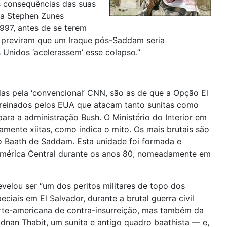
s consequências das suas
nta Stephen Zunes
997, antes de se terem
th previram que um Iraque pós-Saddam seria
 Unidos ‘acelerassem’ esse colapso.”
das pela ‘convencional’ CNN, são as de que a Opção El
treinados pelos EUA que atacam tanto sunitas como
 para a administração Bush. O Ministério do Interior em
mente xiitas, como indica o mito. Os mais brutais são
do Baath de Saddam. Esta unidade foi formada e
a América Central durante os anos 80, nomeadamente em
velou ser “um dos peritos militares de topo dos
iais em El Salvador, durante a brutal guerra civil
orte-americana de contra-insurreição, mas também da
dnan Thabit, um sunita e antigo quadro baathista — e,