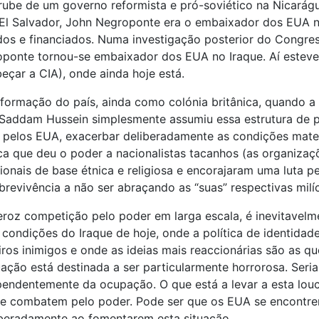
rube de um governo reformista e pró-soviético na Nicará
l Salvador, John Negroponte era o embaixador dos EUA nas
dos e financiados. Numa investigação posterior do Congres
onte tornou-se embaixador dos EUA no Iraque. Aí esteve 
eçar a CIA), onde ainda hoje está.
ormação do país, ainda como colónia britânica, quando a Grã
s. Saddam Hussein simplesmente assumiu essa estrutura de 
da pelos EUA, exacerbar deliberadamente as condições mate
ica que deu o poder a nacionalistas tacanhos (as organizaçõe
cionais de base étnica e religiosa e encorajaram uma luta 
evivência a não ser abraçando as “suas” respectivas milíci
eroz competição pelo poder em larga escala, é inevitavelm
ondições do Iraque de hoje, onde a política de identidade
iros inimigos e onde as ideias mais reaccionárias são as
uação está destinada a ser particularmente horrorosa. Seria
pendentemente da ocupação. O que está a levar a esta lo
 que combatem pelo poder. Pode ser que os EUA se encontr
iberadamente ao fomentarem esta situação.