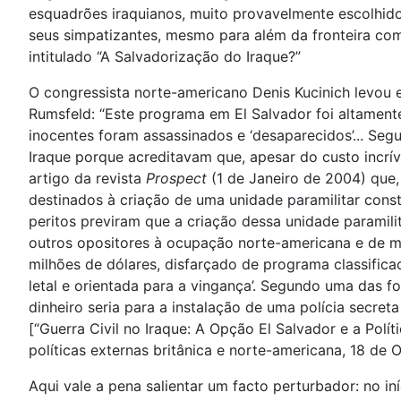
esquadrões iraquianos, muito provavelmente escolhi
seus simpatizantes, mesmo para além da fronteira com
intitulado “A Salvadorização do Iraque?”
O congressista norte-americano Denis Kucinich levou 
Rumsfeld: “Este programa em El Salvador foi altament
inocentes foram assassinados e ‘desaparecidos’... Seg
Iraque porque acreditavam que, apesar do custo incrív
artigo da revista
Prospect
(1 de Janeiro de 2004) que,
destinados à criação de uma unidade paramilitar const
peritos previram que a criação dessa unidade paramilit
outros opositores à ocupação norte-americana e de mil
milhões de dólares, disfarçado de programa classifica
letal e orientada para a vingança’. Segundo uma das f
dinheiro seria para a instalação de uma polícia secreta 
[“Guerra Civil no Iraque: A Opção El Salvador e a Pol
políticas externas britânica e norte-americana, 18 de
Aqui vale a pena salientar um facto perturbador: no