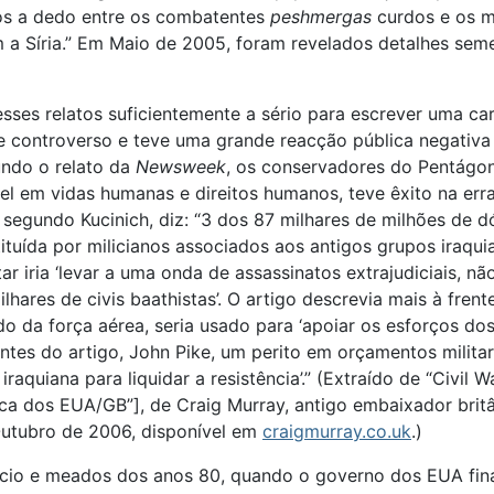
dos a dedo entre os combatentes
peshmergas
curdos e os mi
 a Síria.” Em Maio de 2005, foram revelados detalhes sem
esses relatos suficientemente a sério para escrever uma c
e controverso e teve uma grande reacção pública negativa
undo o relato da
Newsweek
, os conservadores do Pentágo
el em vidas humanas e direitos humanos, teve êxito na err
 segundo Kucinich, diz: “3 dos 87 milhares de milhões de 
ituída por milicianos associados aos antigos grupos iraqui
ar iria ‘levar a uma onda de assassinatos extrajudiciais, n
hares de civis baathistas’. O artigo descrevia mais à fre
do da força aérea, seria usado para ‘apoiar os esforços d
ontes do artigo, John Pike, um perito em orçamentos milita
iraquiana para liquidar a resistência’.” (Extraído de “Civil
ítica dos EUA/GB”], de Craig Murray, antigo embaixador bri
 Outubro de 2006, disponível em
craigmurray.co.uk
.)
 início e meados dos anos 80, quando o governo dos EUA f