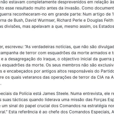
les não estavam completamente desprevenidos em relação à
evisto esse resultado muito antes da invasão. Como docume
da guerra reconheceram-no em grande parte: Num artigo de 1
terna de Bush, David Wurmser, Richard Perle e Douglas Fei
ras divisões, mas apelavam a que, mesmo assim, os Estados
r, escreveu: “As verdadeiras notícias, que não são divulga
a campanha de terror com esquadrões da morte armados e 
il e a desagregação do Iraque, o objectivo inicial da guerra
is esquadrões da morte. Os seus membros não são exclusiva
as e encabeçados por antigos altos responsáveis do Parti
 entre os quais veteranos das operações de terror da CIA n
.
ais da Polícia está James Steele. Numa entrevista, ele re
 suas tácticas quando liderava uma missão das Forças Espec
é um sinal do papel crucial dos Comandos na estratégia n
al.” Esta referência é ao chefe dos Comandos Especiais, A