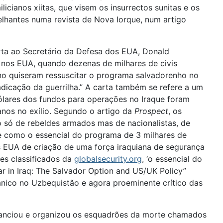
licianos xiitas, que visem os insurrectos sunitas e os
elhantes numa revista de Nova Iorque, num artigo
arta ao Secretário da Defesa dos EUA, Donald
 nos EUA, quando dezenas de milhares de civis
no quiseram ressuscitar o programa salvadorenho no
adicação da guerrilha.” A carta também se refere a um
dólares dos fundos para operações no Iraque foram
anos no exílio. Segundo o artigo da
Prospect
, os
ão só de rebeldes armados mas de nacionalistas, de
nte como o essencial do programa de 3 milhares de
os EUA de criação de uma força iraquiana de segurança
res classificados da
globalsecurity.org
, ‘o essencial do
 War in Iraq: The Salvador Option and US/UK Policy”
tânico no Uzbequistão e agora proeminente crítico das
inanciou e organizou os esquadrões da morte chamados