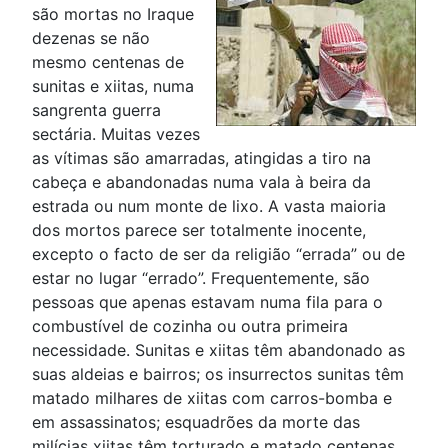
são mortas no Iraque
dezenas se não
mesmo centenas de
sunitas e xiitas, numa
sangrenta guerra
sectária. Muitas vezes
as vítimas são amarradas, atingidas a tiro na
cabeça e abandonadas numa vala à beira da
estrada ou num monte de lixo. A vasta maioria
dos mortos parece ser totalmente inocente,
excepto o facto de ser da religião “errada” ou de
estar no lugar “errado”. Frequentemente, são
pessoas que apenas estavam numa fila para o
combustível de cozinha ou outra primeira
necessidade. Sunitas e xiitas têm abandonado as
suas aldeias e bairros; os insurrectos sunitas têm
matado milhares de xiitas com carros-bomba e
em assassinatos; esquadrões da morte das
milícias xiitas têm torturado e matado centenas,