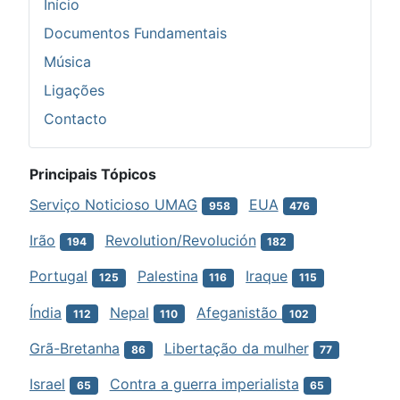
Início
Documentos Fundamentais
Música
Ligações
Contacto
Principais Tópicos
Serviço Noticioso UMAG
EUA
958
476
Irão
Revolution/Revolución
194
182
Portugal
Palestina
Iraque
125
116
115
Índia
Nepal
Afeganistão
112
110
102
Grã-Bretanha
Libertação da mulher
86
77
Israel
Contra a guerra imperialista
65
65