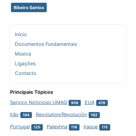
Ribeiro Santos
Início
Documentos Fundamentais
Música
Ligações
Contacto
Principais Tópicos
Serviço Noticioso UMAG
EUA
958
476
Irão
Revolution/Revolución
194
182
Portugal
Palestina
Iraque
125
116
115