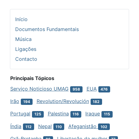
Início
Documentos Fundamentais
Música
Ligações
Contacto
Principais Tópicos
Serviço Noticioso UMAG
EUA
958
476
Irão
Revolution/Revolución
194
182
Portugal
Palestina
Iraque
125
116
115
Índia
Nepal
Afeganistão
112
110
102
Grã-Bretanha
Libertação da mulher