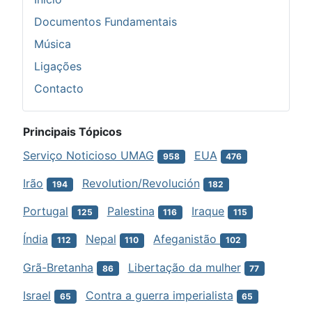
Documentos Fundamentais
Música
Ligações
Contacto
Principais Tópicos
Serviço Noticioso UMAG
EUA
958
476
Irão
Revolution/Revolución
194
182
Portugal
Palestina
Iraque
125
116
115
Índia
Nepal
Afeganistão
112
110
102
Grã-Bretanha
Libertação da mulher
86
77
Israel
Contra a guerra imperialista
65
65