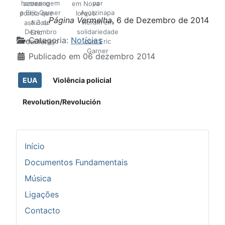
homenagem
por
acusar o
em Nova
a Eric Garner
Ayotzinapa
polícia que
Iorque
Página Vermelha
, 6 de Dezembro de 2014
a 3 de
vieram em
asfixiou
Dezembro
solidariedade
Eric
Detalhes
Categoria:
Notícias
em Chicago
com Eric
Garner
Garner
Publicado em 06 dezembro 2014
EUA
Violência policial
Revolution/Revolución
Início
Documentos Fundamentais
Música
Ligações
Contacto