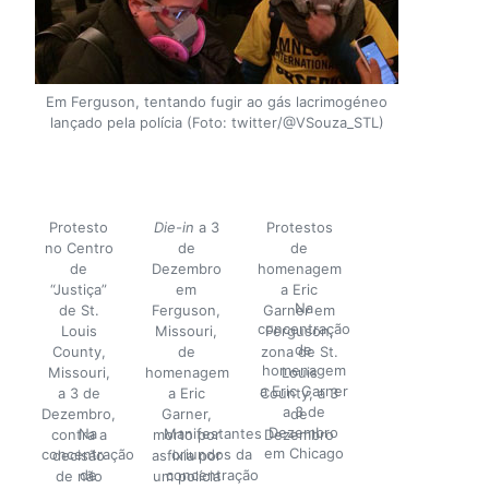
Em Ferguson, tentando fugir ao gás lacrimogéneo
lançado pela polícia (Foto: twitter/@VSouza_STL)
Protesto
Die-in
a 3
Protestos
no Centro
de
de
de
Dezembro
homenagem
“Justiça”
em
a Eric
Na
de St.
Ferguson,
Garner em
concentração
Louis
Missouri,
Ferguson,
de
County,
de
zona de St.
homenagem
Missouri,
homenagem
Louis
a Eric Garner
a 3 de
a Eric
County, a 3
a 3 de
Dezembro,
Garner,
de
Dezembro
Na
Manifestantes
contra a
morto por
Dezembro
em Chicago
concentração
oriundos da
decisão
asfixia por
de
concentração
de não
um polícia